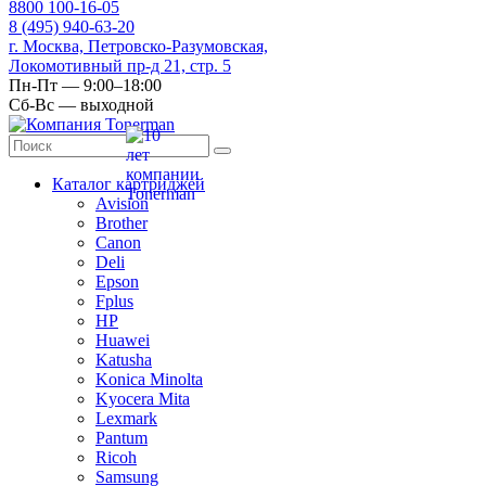
8
800
100-16-05
8
(495)
940-63-20
г. Москва, Петровско-Разумовская,
Локомотивный пр-д 21, стр. 5
Пн-Пт — 9:00–18:00
Сб-Вс — выходной
Каталог картриджей
Avision
Brother
Canon
Deli
Epson
Fplus
HP
Huawei
Katusha
Konica Minolta
Kyocera Mita
Lexmark
Pantum
Ricoh
Samsung