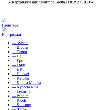
Картриджи для принтера Brother DCP B7520DW
Принтеры
Картриджи
— Avision
— Brother
— Canon
— Deli
— Epson
— Fplus
— HP
— Huawei
— Katusha
— Konica Minolta
— Kyocera Mita
— Lexmark
— Pantum
— Ricoh
— Samsung
— Xerox