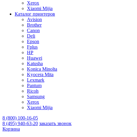
Xerox
Xiaomi Mijia
Каталог принтеров
Avision
Brother
Canon
Deli
Epson
Fplus
HP
Huawei
Katusha
Konica Minolta
Kyocera Mita
Lexmark
Pantum
Ricoh
Samsung
Xerox
Xiaomi Mijia
8 (800) 100-16-05
8 (495) 940-63-20
заказать звонок
Корзина