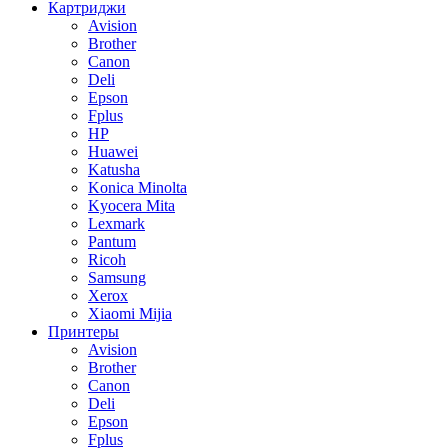
Картриджи
Avision
Brother
Canon
Deli
Epson
Fplus
HP
Huawei
Katusha
Konica Minolta
Kyocera Mita
Lexmark
Pantum
Ricoh
Samsung
Xerox
Xiaomi Mijia
Принтеры
Avision
Brother
Canon
Deli
Epson
Fplus