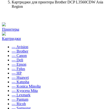
Картриджи для принтера Brother DCP L3560CDW Asia
Region
Принтеры
Картриджи
— Avision
— Brother
— Canon
— Deli
— Epson
— Fplus
— HP
— Huawei
— Katusha
— Konica Minolta
— Kyocera Mita
— Lexmark
— Pantum
— Ricoh
— Samsung