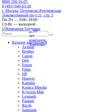
8
800
100-16-05
8
(495)
940-63-20
г. Москва, Петровско-Разумовская,
Локомотивный пр-д 21, стр. 5
Пн-Пт — 9:00–18:00
Сб-Вс — выходной
Каталог картриджей
Avision
Brother
Canon
Deli
Epson
Fplus
HP
Huawei
Katusha
Konica Minolta
Kyocera Mita
Lexmark
Pantum
Ricoh
Samsung