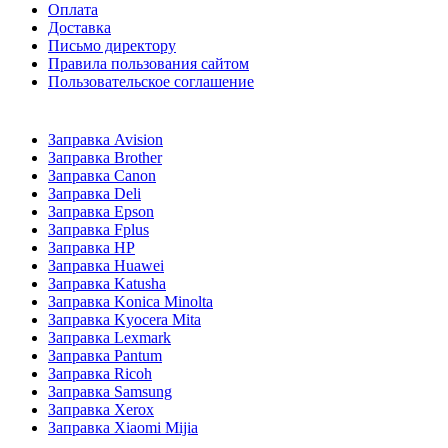
Оплата
Доставка
Письмо директору
Правила пользования сайтом
Пользовательское соглашение
Заправка Avision
Заправка Brother
Заправка Canon
Заправка Deli
Заправка Epson
Заправка Fplus
Заправка HP
Заправка Huawei
Заправка Katusha
Заправка Konica Minolta
Заправка Kyocera Mita
Заправка Lexmark
Заправка Pantum
Заправка Ricoh
Заправка Samsung
Заправка Xerox
Заправка Xiaomi Mijia