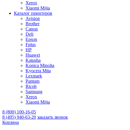
Xerox
Xiaomi Mijia
Каталог принтеров
Avision
Brother
Canon
Deli
Epson
Fplus
HP
Huawei
Katusha
Konica Minolta
Kyocera Mita
Lexmark
Pantum
Ricoh
Samsung
Xerox
Xiaomi Mijia
8 (800) 100-16-05
8 (495) 940-63-20
заказать звонок
Корзина