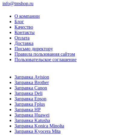
info@tmshop.ru
О компании
Блог
Качество
Контакты
Оплата
Доставка
Письмо директору
Правила пользования сайтом
Пользовательское соглашение
Заправка Avision
Заправка Brother
Заправка Canon
Заправка Deli
Заправка Epson
Заправка Fplus
Заправка HP
Заправка Huawei
Заправка Katusha
Заправка Konica Minolta
Заправка Kyocera Mita