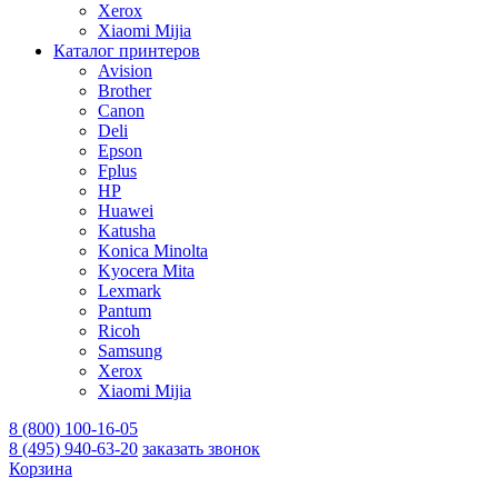
Xerox
Xiaomi Mijia
Каталог принтеров
Avision
Brother
Canon
Deli
Epson
Fplus
HP
Huawei
Katusha
Konica Minolta
Kyocera Mita
Lexmark
Pantum
Ricoh
Samsung
Xerox
Xiaomi Mijia
8 (800) 100-16-05
8 (495) 940-63-20
заказать звонок
Корзина