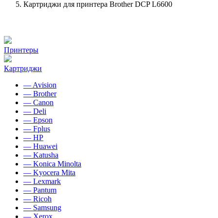
Картриджи для принтера Brother DCP L6600
Принтеры
Картриджи
— Avision
— Brother
— Canon
— Deli
— Epson
— Fplus
— HP
— Huawei
— Katusha
— Konica Minolta
— Kyocera Mita
— Lexmark
— Pantum
— Ricoh
— Samsung
— Xerox