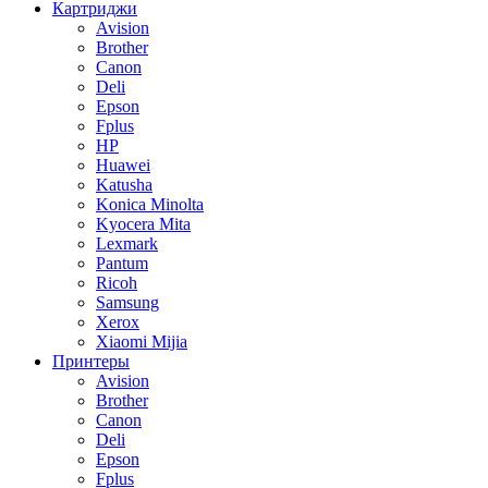
Картриджи
Avision
Brother
Canon
Deli
Epson
Fplus
HP
Huawei
Katusha
Konica Minolta
Kyocera Mita
Lexmark
Pantum
Ricoh
Samsung
Xerox
Xiaomi Mijia
Принтеры
Avision
Brother
Canon
Deli
Epson
Fplus