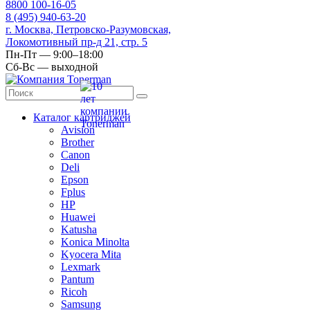
8
800
100-16-05
8
(495)
940-63-20
г. Москва, Петровско-Разумовская,
Локомотивный пр-д 21, стр. 5
Пн-Пт — 9:00–18:00
Сб-Вс — выходной
Каталог картриджей
Avision
Brother
Canon
Deli
Epson
Fplus
HP
Huawei
Katusha
Konica Minolta
Kyocera Mita
Lexmark
Pantum
Ricoh
Samsung