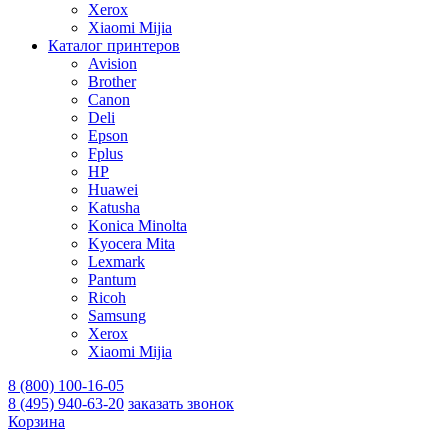
Xerox
Xiaomi Mijia
Каталог принтеров
Avision
Brother
Canon
Deli
Epson
Fplus
HP
Huawei
Katusha
Konica Minolta
Kyocera Mita
Lexmark
Pantum
Ricoh
Samsung
Xerox
Xiaomi Mijia
8 (800) 100-16-05
8 (495) 940-63-20
заказать звонок
Корзина