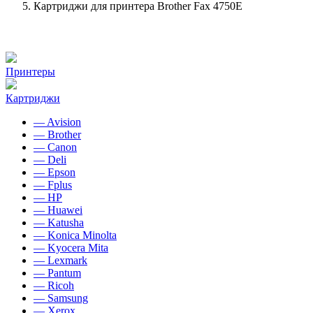
Картриджи для принтера Brother Fax 4750E
Принтеры
Картриджи
— Avision
— Brother
— Canon
— Deli
— Epson
— Fplus
— HP
— Huawei
— Katusha
— Konica Minolta
— Kyocera Mita
— Lexmark
— Pantum
— Ricoh
— Samsung
— Xerox