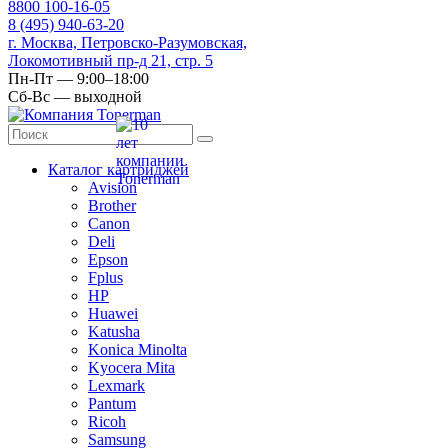
8
800
100-16-05
8
(495)
940-63-20
г. Москва, Петровско-Разумовская,
Локомотивный пр-д 21, стр. 5
Пн-Пт — 9:00–18:00
Сб-Вс — выходной
Каталог картриджей
Avision
Brother
Canon
Deli
Epson
Fplus
HP
Huawei
Katusha
Konica Minolta
Kyocera Mita
Lexmark
Pantum
Ricoh
Samsung