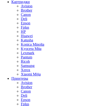
Картриджи
Avision
Brother
Canon
Deli
Epson
Fplus
HP
Huawei
Katusha
Konica Minolta
Kyocera Mita
Lexmark
Pantum
Ricoh
Samsung
Xerox
Xiaomi Mijia
Принтеры
Avision
Brother
Canon
Deli
Epson
Fplus