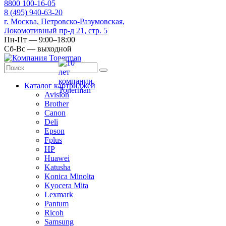
8
800
100-16-05
8
(495)
940-63-20
г. Москва, Петровско-Разумовская,
Локомотивный пр-д 21, стр. 5
Пн-Пт — 9:00–18:00
Сб-Вс — выходной
Каталог картриджей
Avision
Brother
Canon
Deli
Epson
Fplus
HP
Huawei
Katusha
Konica Minolta
Kyocera Mita
Lexmark
Pantum
Ricoh
Samsung