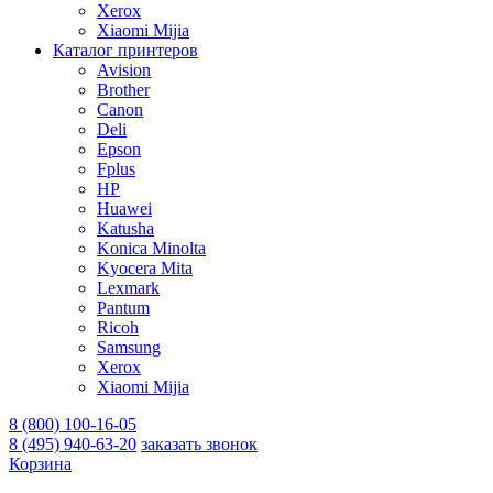
Xerox
Xiaomi Mijia
Каталог принтеров
Avision
Brother
Canon
Deli
Epson
Fplus
HP
Huawei
Katusha
Konica Minolta
Kyocera Mita
Lexmark
Pantum
Ricoh
Samsung
Xerox
Xiaomi Mijia
8 (800) 100-16-05
8 (495) 940-63-20
заказать звонок
Корзина