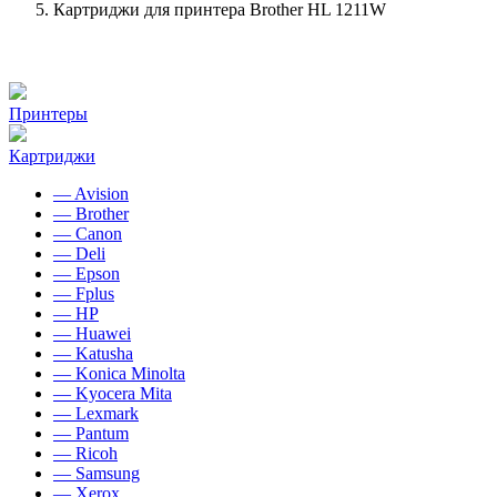
Картриджи для принтера Brother HL 1211W
Принтеры
Картриджи
— Avision
— Brother
— Canon
— Deli
— Epson
— Fplus
— HP
— Huawei
— Katusha
— Konica Minolta
— Kyocera Mita
— Lexmark
— Pantum
— Ricoh
— Samsung
— Xerox