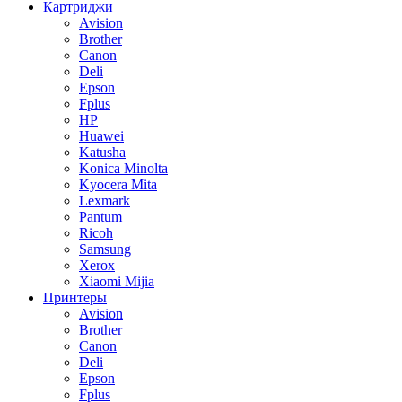
Картриджи
Avision
Brother
Canon
Deli
Epson
Fplus
HP
Huawei
Katusha
Konica Minolta
Kyocera Mita
Lexmark
Pantum
Ricoh
Samsung
Xerox
Xiaomi Mijia
Принтеры
Avision
Brother
Canon
Deli
Epson
Fplus