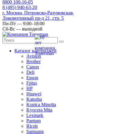
8
800
100-16-05
8
(495)
940-63-20
г. Москва, Петровско-Разумовская,
Локомотивный пр-д 21, стр. 5
Пн-Пт — 9:00–18:00
Сб-Вс — выходной
Каталог картриджей
Avision
Brother
Canon
Deli
Epson
Fplus
HP
Huawei
Katusha
Konica Minolta
Kyocera Mita
Lexmark
Pantum
Ricoh
Samsung