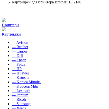
Картриджи для принтера Brother HL 2140
Принтеры
Картриджи
— Avision
— Brother
— Canon
— Deli
— Epson
— Fplus
— HP
— Huawei
— Katusha
— Konica Minolta
— Kyocera Mita
— Lexmark
— Pantum
— Ricoh
— Samsung
— Xerox