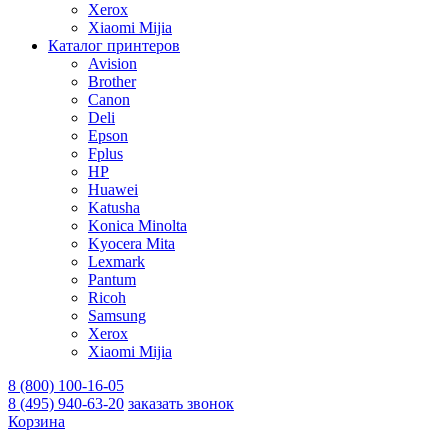
Xerox
Xiaomi Mijia
Каталог принтеров
Avision
Brother
Canon
Deli
Epson
Fplus
HP
Huawei
Katusha
Konica Minolta
Kyocera Mita
Lexmark
Pantum
Ricoh
Samsung
Xerox
Xiaomi Mijia
8 (800) 100-16-05
8 (495) 940-63-20
заказать звонок
Корзина