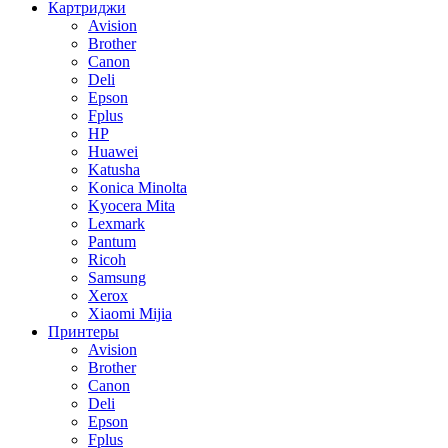
Картриджи
Avision
Brother
Canon
Deli
Epson
Fplus
HP
Huawei
Katusha
Konica Minolta
Kyocera Mita
Lexmark
Pantum
Ricoh
Samsung
Xerox
Xiaomi Mijia
Принтеры
Avision
Brother
Canon
Deli
Epson
Fplus