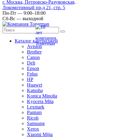
г. Москва, Петровско-Разумовская,
Локомотивный пр-д 21, стр. 5
Пн-Пт — 9:00–18:00
Сб-Вс — выходной
Каталог картриджей
Avision
Brother
Canon
Deli
Epson
Fplus
HP
Huawei
Katusha
Konica Minolta
Kyocera Mita
Lexmark
Pantum
Ricoh
Samsung
Xerox
Xiaomi Mijia