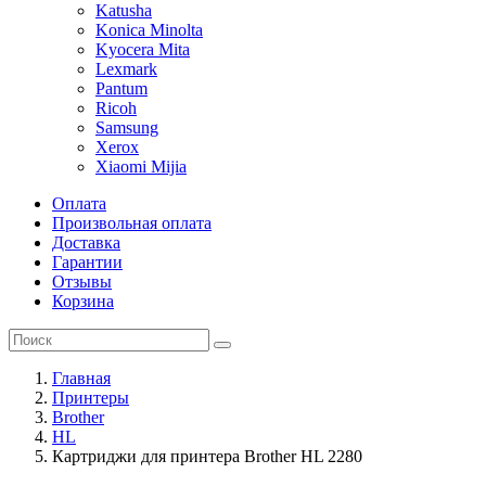
Katusha
Konica Minolta
Kyocera Mita
Lexmark
Pantum
Ricoh
Samsung
Xerox
Xiaomi Mijia
Оплата
Произвольная оплата
Доставка
Гарантии
Отзывы
Корзина
Главная
Принтеры
Brother
HL
Картриджи для принтера Brother HL 2280