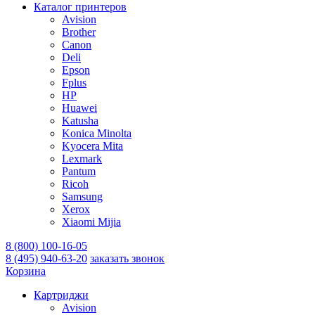
Каталог принтеров
Avision
Brother
Canon
Deli
Epson
Fplus
HP
Huawei
Katusha
Konica Minolta
Kyocera Mita
Lexmark
Pantum
Ricoh
Samsung
Xerox
Xiaomi Mijia
8 (800) 100-16-05
8 (495) 940-63-20
заказать звонок
Корзина
Картриджи
Avision