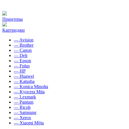
Принтеры
Картриджи
— Avision
— Brother
— Canon
— Deli
— Epson
— Fplus
— HP
— Huawei
— Katusha
— Konica Minolta
— Kyocera Mita
— Lexmark
— Pantum
— Ricoh
— Samsung
— Xerox
— Xiaomi Mijia