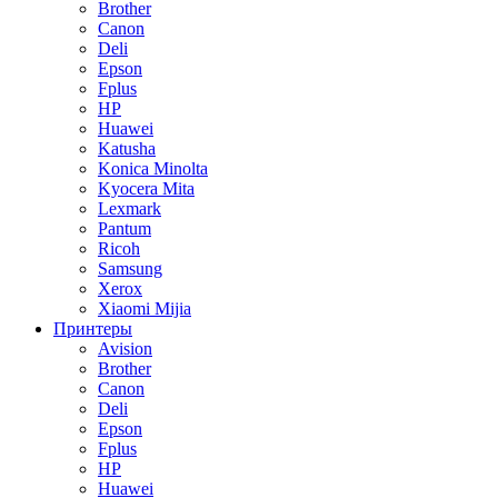
Brother
Canon
Deli
Epson
Fplus
HP
Huawei
Katusha
Konica Minolta
Kyocera Mita
Lexmark
Pantum
Ricoh
Samsung
Xerox
Xiaomi Mijia
Принтеры
Avision
Brother
Canon
Deli
Epson
Fplus
HP
Huawei