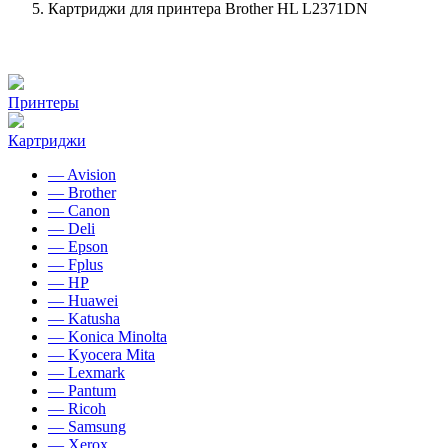
Картриджи для принтера Brother HL L2371DN
Принтеры
Картриджи
— Avision
— Brother
— Canon
— Deli
— Epson
— Fplus
— HP
— Huawei
— Katusha
— Konica Minolta
— Kyocera Mita
— Lexmark
— Pantum
— Ricoh
— Samsung
— Xerox