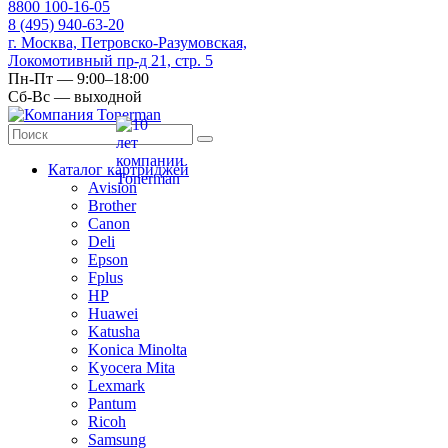
8
800
100-16-05
8
(495)
940-63-20
г. Москва, Петровско-Разумовская,
Локомотивный пр-д 21, стр. 5
Пн-Пт — 9:00–18:00
Сб-Вс — выходной
Каталог картриджей
Avision
Brother
Canon
Deli
Epson
Fplus
HP
Huawei
Katusha
Konica Minolta
Kyocera Mita
Lexmark
Pantum
Ricoh
Samsung