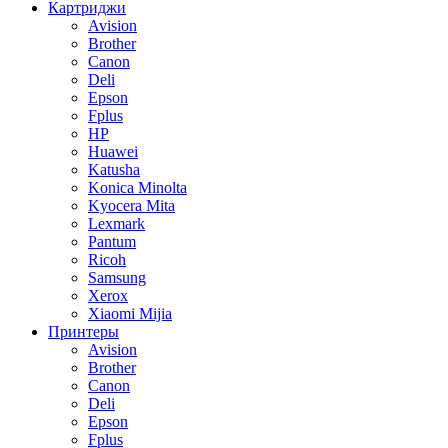
Картриджи
Avision
Brother
Canon
Deli
Epson
Fplus
HP
Huawei
Katusha
Konica Minolta
Kyocera Mita
Lexmark
Pantum
Ricoh
Samsung
Xerox
Xiaomi Mijia
Принтеры
Avision
Brother
Canon
Deli
Epson
Fplus