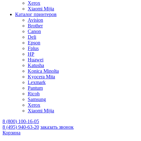
Xerox
Xiaomi Mijia
Каталог принтеров
Avision
Brother
Canon
Deli
Epson
Fplus
HP
Huawei
Katusha
Konica Minolta
Kyocera Mita
Lexmark
Pantum
Ricoh
Samsung
Xerox
Xiaomi Mijia
8 (800) 100-16-05
8 (495) 940-63-20
заказать звонок
Корзина