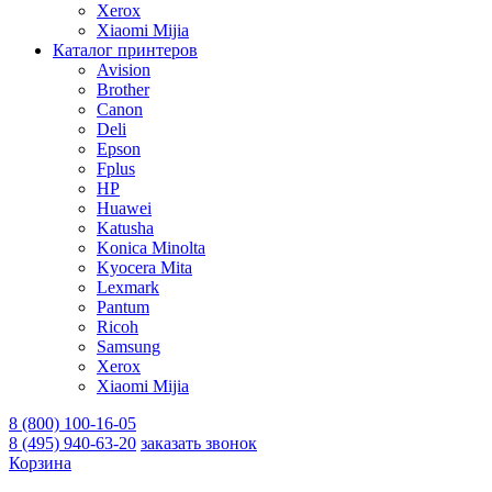
Xerox
Xiaomi Mijia
Каталог принтеров
Avision
Brother
Canon
Deli
Epson
Fplus
HP
Huawei
Katusha
Konica Minolta
Kyocera Mita
Lexmark
Pantum
Ricoh
Samsung
Xerox
Xiaomi Mijia
8 (800) 100-16-05
8 (495) 940-63-20
заказать звонок
Корзина