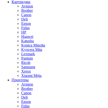
Картриджи
Avision
Brother
Canon
Deli
Epson
Fplus
HP
Huawei
Katusha
Konica Minolta
Kyocera Mita
Lexmark
Pantum
Ricoh
Samsung
Xerox
Xiaomi Mijia
Принтеры
Avision
Brother
Canon
Deli
Epson
Fplus