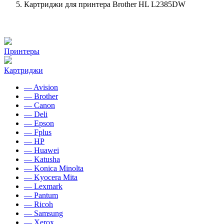
Картриджи для принтера Brother HL L2385DW
Принтеры
Картриджи
— Avision
— Brother
— Canon
— Deli
— Epson
— Fplus
— HP
— Huawei
— Katusha
— Konica Minolta
— Kyocera Mita
— Lexmark
— Pantum
— Ricoh
— Samsung
— Xerox