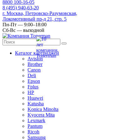
8
800
100-16-05
8
(495)
940-63-20
г. Москва, Петровско-Разумовская,
Локомотивный пр-д 21, стр. 5
Пн-Пт — 9:00–18:00
Сб-Вс — выходной
Каталог картриджей
Avision
Brother
Canon
Deli
Epson
Fplus
HP
Huawei
Katusha
Konica Minolta
Kyocera Mita
Lexmark
Pantum
Ricoh
Samsung