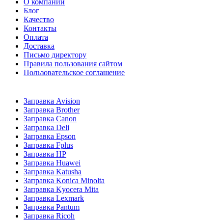
О компании
Блог
Качество
Контакты
Оплата
Доставка
Письмо директору
Правила пользования сайтом
Пользовательское соглашение
Заправка Avision
Заправка Brother
Заправка Canon
Заправка Deli
Заправка Epson
Заправка Fplus
Заправка HP
Заправка Huawei
Заправка Katusha
Заправка Konica Minolta
Заправка Kyocera Mita
Заправка Lexmark
Заправка Pantum
Заправка Ricoh