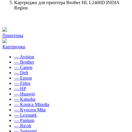
Картриджи для принтера Brother HL L2400D INDIA
Region
Принтеры
Картриджи
— Avision
— Brother
— Canon
— Deli
— Epson
— Fplus
— HP
— Huawei
— Katusha
— Konica Minolta
— Kyocera Mita
— Lexmark
— Pantum
— Ricoh
— Samsung