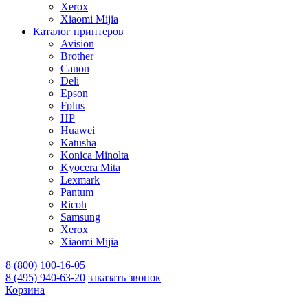
Xerox
Xiaomi Mijia
Каталог принтеров
Avision
Brother
Canon
Deli
Epson
Fplus
HP
Huawei
Katusha
Konica Minolta
Kyocera Mita
Lexmark
Pantum
Ricoh
Samsung
Xerox
Xiaomi Mijia
8 (800) 100-16-05
8 (495) 940-63-20
заказать звонок
Корзина