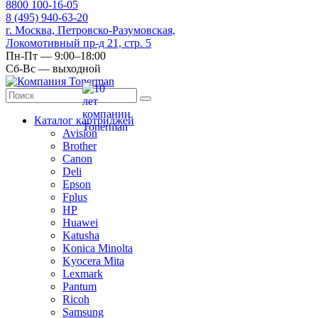
8
800
100-16-05
8
(495)
940-63-20
г. Москва, Петровско-Разумовская,
Локомотивный пр-д 21, стр. 5
Пн-Пт — 9:00–18:00
Сб-Вс — выходной
Каталог картриджей
Avision
Brother
Canon
Deli
Epson
Fplus
HP
Huawei
Katusha
Konica Minolta
Kyocera Mita
Lexmark
Pantum
Ricoh
Samsung