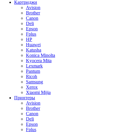
Картриджи
Avision
Brother
Canon
Deli
Epson
Fplus
HP
Huawei
Katusha
Konica Minolta
Kyocera Mita
Lexmark
Pantum
Ricoh
Samsung
Xerox
Xiaomi Mijia
Принтеры
Avision
Brother
Canon
Deli
Epson
Fplus