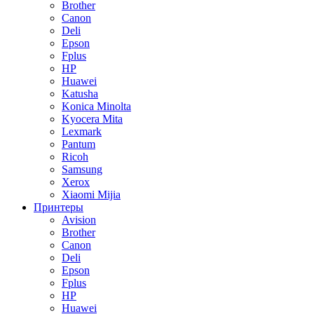
Brother
Canon
Deli
Epson
Fplus
HP
Huawei
Katusha
Konica Minolta
Kyocera Mita
Lexmark
Pantum
Ricoh
Samsung
Xerox
Xiaomi Mijia
Принтеры
Avision
Brother
Canon
Deli
Epson
Fplus
HP
Huawei