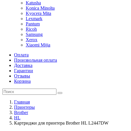
Katusha
Konica Minolta
Kyocera Mita
Lexmark
Pantum
Ricoh
Samsung
Xerox
Xiaomi Mijia
Оплата
Произвольная оплата
Доставка
Гарантии
Отзывы
Корзина
Главная
Принтеры
Brother
HL
Картриджи для принтера Brother HL L2447DW