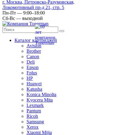
г. Москва, Петровско-Разумовская,
Локомотивный пр-д 21, стр. 5
Пн-Пт — 9:00–18:00
Сб-Вс — выходной
Каталог картриджей
Avision
Brother
Canon
Deli
Epson
Fplus
HP
Huawei
Katusha
Konica Minolta
Kyocera Mita
Lexmark
Pantum
Ricoh
Samsung
Xerox
Xiaomi Mijia