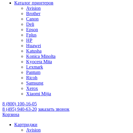
Каталог принтеров
Avision
Brother
Canon
Deli
Epson
Fplus
HP
Huawei
Katusha
Konica Minolta
Kyocera Mita
Lexmark
Pantum
Ricoh
Samsung
Xerox
Xiaomi Mijia
8 (800) 100-16-05
8 (495) 940-63-20
заказать звонок
Корзина
Картриджи
Avision