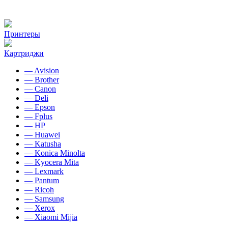
Принтеры
Картриджи
— Avision
— Brother
— Canon
— Deli
— Epson
— Fplus
— HP
— Huawei
— Katusha
— Konica Minolta
— Kyocera Mita
— Lexmark
— Pantum
— Ricoh
— Samsung
— Xerox
— Xiaomi Mijia