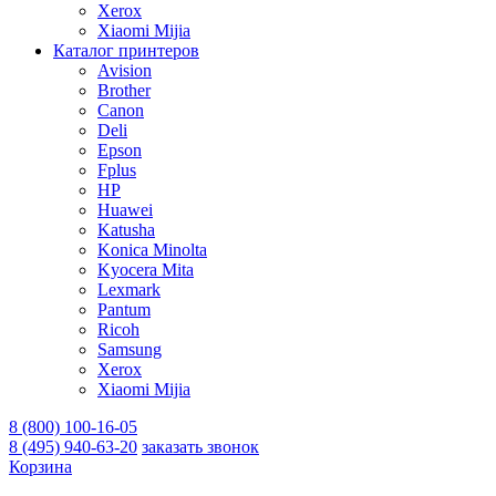
Xerox
Xiaomi Mijia
Каталог принтеров
Avision
Brother
Canon
Deli
Epson
Fplus
HP
Huawei
Katusha
Konica Minolta
Kyocera Mita
Lexmark
Pantum
Ricoh
Samsung
Xerox
Xiaomi Mijia
8 (800) 100-16-05
8 (495) 940-63-20
заказать звонок
Корзина