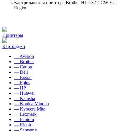
Картриджи для принтера Brother HL L3215CW EU
Region
Принтеры
Картриджи
— Avision
— Brother
— Canon
— Deli
— Epson
— Fplus
— HP
— Huawei
— Katusha
— Konica Minolta
— Kyocera Mita
— Lexmark
— Pantum
— Ricoh
— Samsung