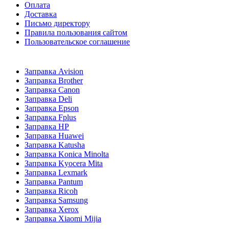
Оплата
Доставка
Письмо директору
Правила пользования сайтом
Пользовательское соглашение
Заправка Avision
Заправка Brother
Заправка Canon
Заправка Deli
Заправка Epson
Заправка Fplus
Заправка HP
Заправка Huawei
Заправка Katusha
Заправка Konica Minolta
Заправка Kyocera Mita
Заправка Lexmark
Заправка Pantum
Заправка Ricoh
Заправка Samsung
Заправка Xerox
Заправка Xiaomi Mijia