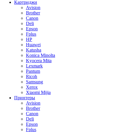
Картриджи
Avision
Brother
Canon
Deli
Epson
Fplus
HP
Huawei
Katusha
Konica Minolta
Kyocera Mita
Lexmark
Pantum
Ricoh
Samsung
Xerox
Xiaomi Mijia
Принтеры
Avision
Brother
Canon
Deli
Epson
Fplus