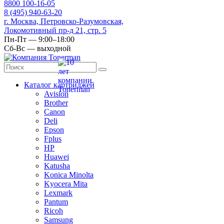
8
800
100-16-05
8
(495)
940-63-20
г. Москва, Петровско-Разумовская,
Локомотивный пр-д 21, стр. 5
Пн-Пт — 9:00–18:00
Сб-Вс — выходной
Каталог картриджей
Avision
Brother
Canon
Deli
Epson
Fplus
HP
Huawei
Katusha
Konica Minolta
Kyocera Mita
Lexmark
Pantum
Ricoh
Samsung