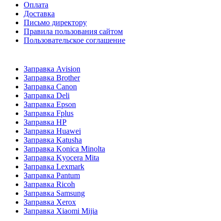
Оплата
Доставка
Письмо директору
Правила пользования сайтом
Пользовательское соглашение
Заправка Avision
Заправка Brother
Заправка Canon
Заправка Deli
Заправка Epson
Заправка Fplus
Заправка HP
Заправка Huawei
Заправка Katusha
Заправка Konica Minolta
Заправка Kyocera Mita
Заправка Lexmark
Заправка Pantum
Заправка Ricoh
Заправка Samsung
Заправка Xerox
Заправка Xiaomi Mijia