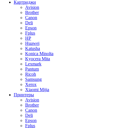
Картриджи
Avision
Brother
Canon
Deli
Epson
Fplus
HP
Huawei
Katusha
Konica Minolta
Kyocera Mita
Lexmark
Pantum
Ricoh
Samsung
Xerox
Xiaomi Mijia
Принтеры
Avision
Brother
Canon
Deli
Epson
Fplus