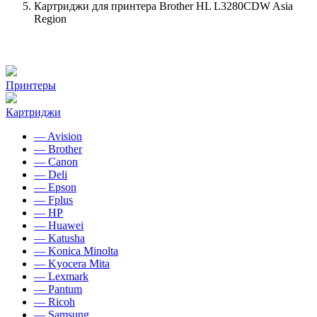
Картриджи для принтера Brother HL L3280CDW Asia
Region
Принтеры
Картриджи
— Avision
— Brother
— Canon
— Deli
— Epson
— Fplus
— HP
— Huawei
— Katusha
— Konica Minolta
— Kyocera Mita
— Lexmark
— Pantum
— Ricoh
— Samsung