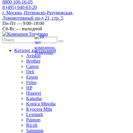
8
800
100-16-05
8
(495)
940-63-20
г. Москва, Петровско-Разумовская,
Локомотивный пр-д 21, стр. 5
Пн-Пт — 9:00–18:00
Сб-Вс — выходной
Каталог картриджей
Avision
Brother
Canon
Deli
Epson
Fplus
HP
Huawei
Katusha
Konica Minolta
Kyocera Mita
Lexmark
Pantum
Ricoh
Samsung