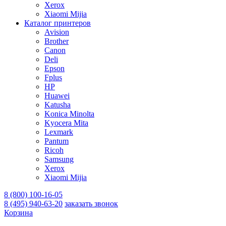
Xerox
Xiaomi Mijia
Каталог принтеров
Avision
Brother
Canon
Deli
Epson
Fplus
HP
Huawei
Katusha
Konica Minolta
Kyocera Mita
Lexmark
Pantum
Ricoh
Samsung
Xerox
Xiaomi Mijia
8 (800) 100-16-05
8 (495) 940-63-20
заказать звонок
Корзина