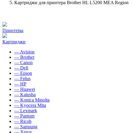
Картриджи для принтера Brother HL L5200 MEA Region
Принтеры
Картриджи
— Avision
— Brother
— Canon
— Deli
— Epson
— Fplus
— HP
— Huawei
— Katusha
— Konica Minolta
— Kyocera Mita
— Lexmark
— Pantum
— Ricoh
— Samsung
— Xerox