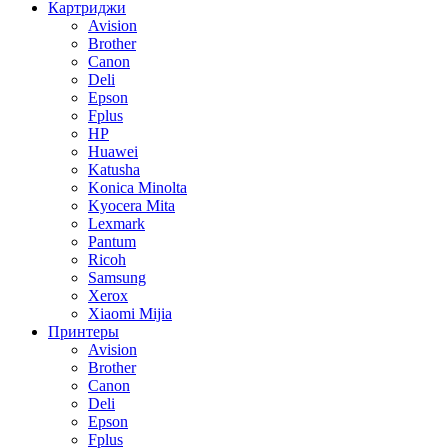
Картриджи
Avision
Brother
Canon
Deli
Epson
Fplus
HP
Huawei
Katusha
Konica Minolta
Kyocera Mita
Lexmark
Pantum
Ricoh
Samsung
Xerox
Xiaomi Mijia
Принтеры
Avision
Brother
Canon
Deli
Epson
Fplus