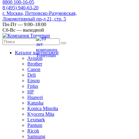
8
800
100-16-05
8
(495)
940-63-20
г. Москва, Петровско-Разумовская,
Локомотивный пр-д 21, стр. 5
Пн-Пт — 9:00–18:00
Сб-Вс — выходной
Каталог картриджей
Avision
Brother
Canon
Deli
Epson
Fplus
HP
Huawei
Katusha
Konica Minolta
Kyocera Mita
Lexmark
Pantum
Ricoh
Samsung