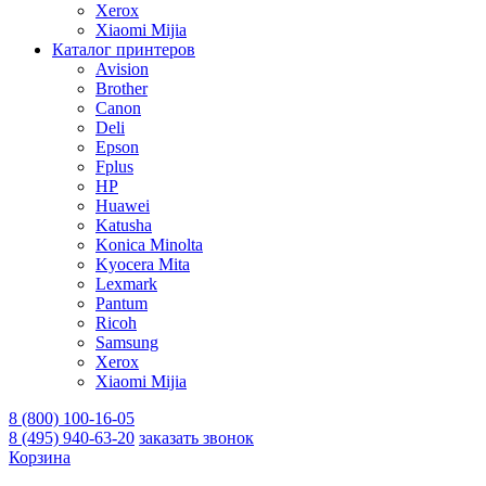
Xerox
Xiaomi Mijia
Каталог принтеров
Avision
Brother
Canon
Deli
Epson
Fplus
HP
Huawei
Katusha
Konica Minolta
Kyocera Mita
Lexmark
Pantum
Ricoh
Samsung
Xerox
Xiaomi Mijia
8 (800) 100-16-05
8 (495) 940-63-20
заказать звонок
Корзина