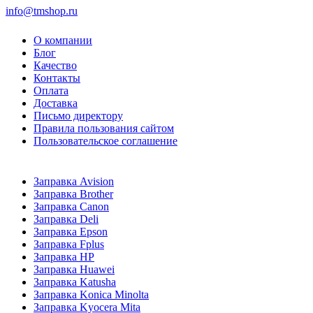
info@tmshop.ru
О компании
Блог
Качество
Контакты
Оплата
Доставка
Письмо директору
Правила пользования сайтом
Пользовательское соглашение
Заправка Avision
Заправка Brother
Заправка Canon
Заправка Deli
Заправка Epson
Заправка Fplus
Заправка HP
Заправка Huawei
Заправка Katusha
Заправка Konica Minolta
Заправка Kyocera Mita