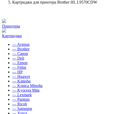
Картриджи для принтера Brother HL L9570CDW
Принтеры
Картриджи
— Avision
— Brother
— Canon
— Deli
— Epson
— Fplus
— HP
— Huawei
— Katusha
— Konica Minolta
— Kyocera Mita
— Lexmark
— Pantum
— Ricoh
— Samsung
— Xerox