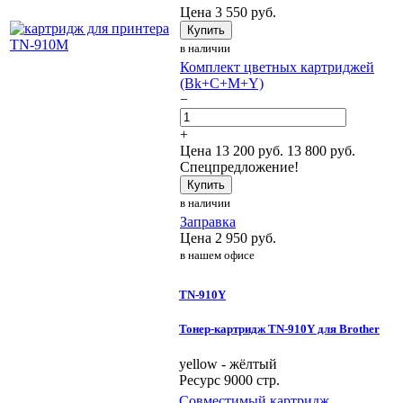
Цена
3 550
руб.
Купить
в наличии
Комплект цветных картриджей
(Bk+C+M+Y)
−
+
Цена
13 200
руб.
13 800 руб.
Спецпредложение!
Купить
в наличии
Заправка
Цена
2 950
руб.
в нашем офисе
TN-910Y
Тонер-картридж TN-910Y для Brother
yellow - жёлтый
Ресурс 9000 стр.
Совместимый картридж