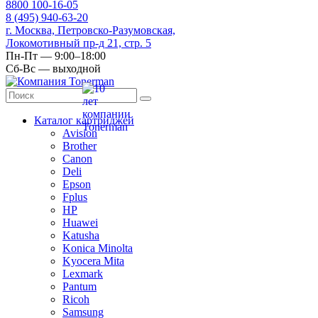
8
800
100-16-05
8
(495)
940-63-20
г. Москва, Петровско-Разумовская,
Локомотивный пр-д 21, стр. 5
Пн-Пт — 9:00–18:00
Сб-Вс — выходной
Каталог картриджей
Avision
Brother
Canon
Deli
Epson
Fplus
HP
Huawei
Katusha
Konica Minolta
Kyocera Mita
Lexmark
Pantum
Ricoh
Samsung