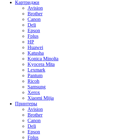
Картриджи
Avision
Brother
Canon
Deli
Epson
Fplus
HP
Huawei
Katusha
Konica Minolta
Kyocera Mita
Lexmark
Pantum
Ricoh
Samsung
Xerox
Xiaomi Mijia
Принтеры
Avision
Brother
Canon
Deli
Epson
Fplus