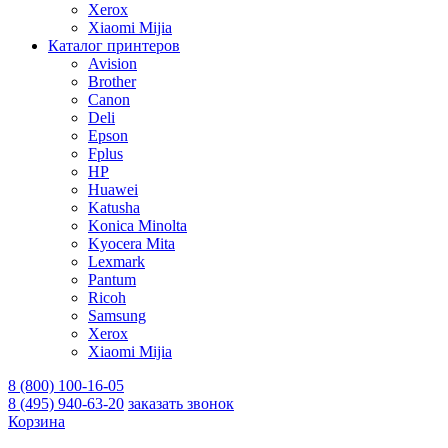
Xerox
Xiaomi Mijia
Каталог принтеров
Avision
Brother
Canon
Deli
Epson
Fplus
HP
Huawei
Katusha
Konica Minolta
Kyocera Mita
Lexmark
Pantum
Ricoh
Samsung
Xerox
Xiaomi Mijia
8 (800) 100-16-05
8 (495) 940-63-20
заказать звонок
Корзина