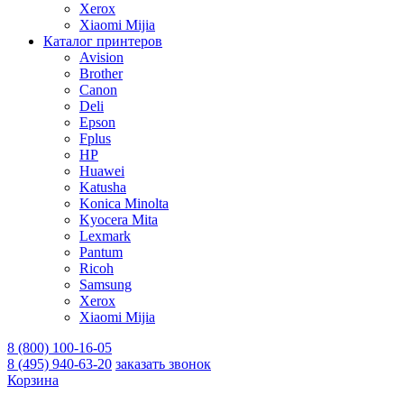
Xerox
Xiaomi Mijia
Каталог принтеров
Avision
Brother
Canon
Deli
Epson
Fplus
HP
Huawei
Katusha
Konica Minolta
Kyocera Mita
Lexmark
Pantum
Ricoh
Samsung
Xerox
Xiaomi Mijia
8 (800) 100-16-05
8 (495) 940-63-20
заказать звонок
Корзина