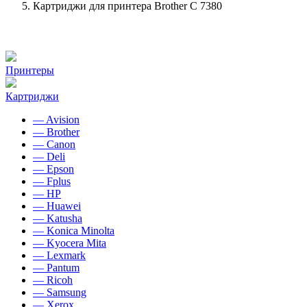
Картриджи для принтера Brother C 7380
Принтеры
Картриджи
— Avision
— Brother
— Canon
— Deli
— Epson
— Fplus
— HP
— Huawei
— Katusha
— Konica Minolta
— Kyocera Mita
— Lexmark
— Pantum
— Ricoh
— Samsung
— Xerox