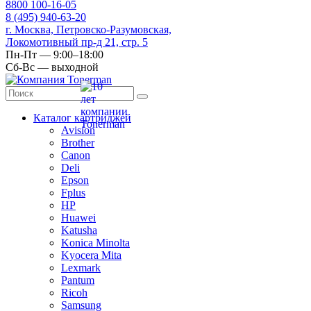
8
800
100-16-05
8
(495)
940-63-20
г. Москва, Петровско-Разумовская,
Локомотивный пр-д 21, стр. 5
Пн-Пт — 9:00–18:00
Сб-Вс — выходной
Каталог картриджей
Avision
Brother
Canon
Deli
Epson
Fplus
HP
Huawei
Katusha
Konica Minolta
Kyocera Mita
Lexmark
Pantum
Ricoh
Samsung