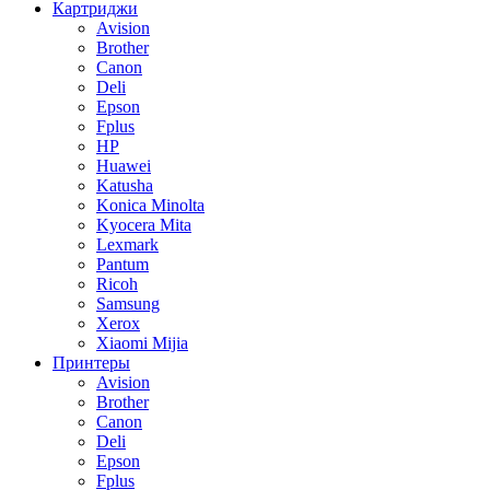
Картриджи
Avision
Brother
Canon
Deli
Epson
Fplus
HP
Huawei
Katusha
Konica Minolta
Kyocera Mita
Lexmark
Pantum
Ricoh
Samsung
Xerox
Xiaomi Mijia
Принтеры
Avision
Brother
Canon
Deli
Epson
Fplus