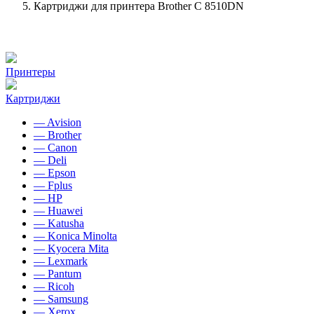
Картриджи для принтера Brother C 8510DN
Принтеры
Картриджи
— Avision
— Brother
— Canon
— Deli
— Epson
— Fplus
— HP
— Huawei
— Katusha
— Konica Minolta
— Kyocera Mita
— Lexmark
— Pantum
— Ricoh
— Samsung
— Xerox