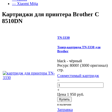
— Xiaomi Mijia
Картриджи для принтера Brother C
8510DN
TN-3330
Тонер-картридж TN-3330 для
Brother
black - чёрный
Ресурс 8000! (3000 оригинал)
стр.
Совместимый картридж
−
+
Цена
1 950
руб.
Купить
в наличии
Заправка