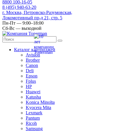
8
800
100-16-05
8
(495)
940-63-20
г. Москва, Петровско-Разумовская,
Локомотивный пр-д 21, стр. 5
Пн-Пт — 9:00–18:00
Сб-Вс — выходной
Каталог картриджей
Avision
Brother
Canon
Deli
Epson
Fplus
HP
Huawei
Katusha
Konica Minolta
Kyocera Mita
Lexmark
Pantum
Ricoh
Samsung