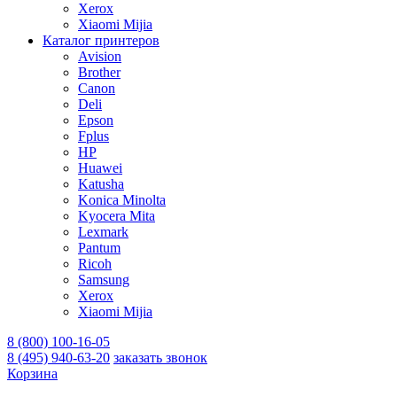
Xerox
Xiaomi Mijia
Каталог принтеров
Avision
Brother
Canon
Deli
Epson
Fplus
HP
Huawei
Katusha
Konica Minolta
Kyocera Mita
Lexmark
Pantum
Ricoh
Samsung
Xerox
Xiaomi Mijia
8 (800) 100-16-05
8 (495) 940-63-20
заказать звонок
Корзина