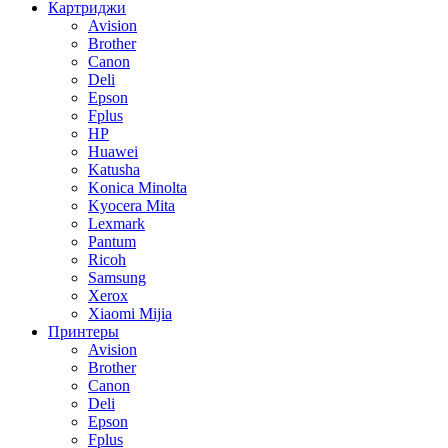
Картриджи
Avision
Brother
Canon
Deli
Epson
Fplus
HP
Huawei
Katusha
Konica Minolta
Kyocera Mita
Lexmark
Pantum
Ricoh
Samsung
Xerox
Xiaomi Mijia
Принтеры
Avision
Brother
Canon
Deli
Epson
Fplus