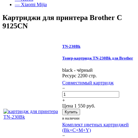
— Xiaomi Mijia
Картриджи для принтера Brother C
9125CN
TN-230Bk
Тонер-картридж TN-230Bk для Brother
black - чёрный
Ресурс 2200 стр.
Совместимый картридж
−
+
Цена
1 550
руб.
Купить
в наличии
Комплект цветных картриджей
(Bk+C+M+Y)
−