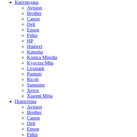
Картриджи
Avision
Brother
Canon
Deli
Epson
Fplus
HP
Huawei
Katusha
Konica Minolta
Kyocera Mita
Lexmark
Pantum
Ricoh
Samsung
Xerox
Xiaomi Mijia
Принтеры
Avision
Brother
Canon
Deli
Epson
Fplus