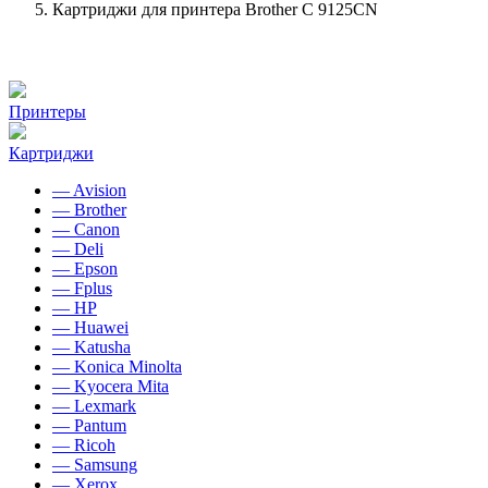
Картриджи для принтера Brother C 9125CN
Принтеры
Картриджи
— Avision
— Brother
— Canon
— Deli
— Epson
— Fplus
— HP
— Huawei
— Katusha
— Konica Minolta
— Kyocera Mita
— Lexmark
— Pantum
— Ricoh
— Samsung
— Xerox