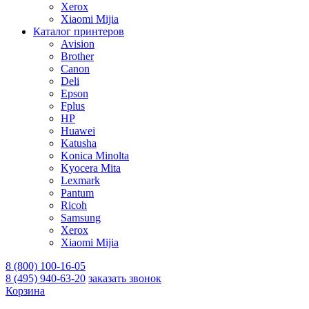
Xerox
Xiaomi Mijia
Каталог принтеров
Avision
Brother
Canon
Deli
Epson
Fplus
HP
Huawei
Katusha
Konica Minolta
Kyocera Mita
Lexmark
Pantum
Ricoh
Samsung
Xerox
Xiaomi Mijia
8 (800) 100-16-05
8 (495) 940-63-20
заказать звонок
Корзина