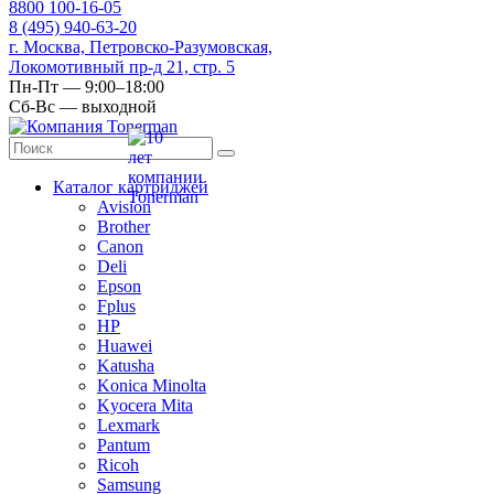
8
800
100-16-05
8
(495)
940-63-20
г. Москва, Петровско-Разумовская,
Локомотивный пр-д 21, стр. 5
Пн-Пт — 9:00–18:00
Сб-Вс — выходной
Каталог картриджей
Avision
Brother
Canon
Deli
Epson
Fplus
HP
Huawei
Katusha
Konica Minolta
Kyocera Mita
Lexmark
Pantum
Ricoh
Samsung