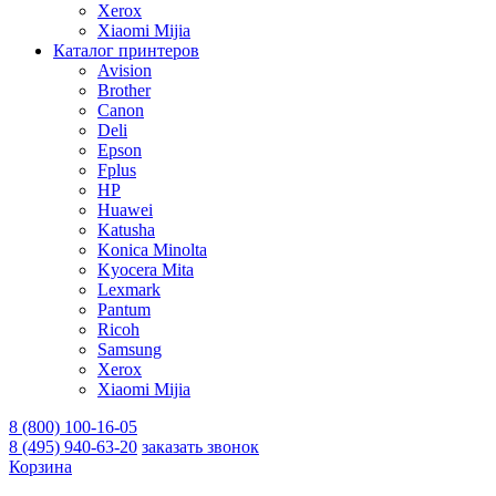
Xerox
Xiaomi Mijia
Каталог принтеров
Avision
Brother
Canon
Deli
Epson
Fplus
HP
Huawei
Katusha
Konica Minolta
Kyocera Mita
Lexmark
Pantum
Ricoh
Samsung
Xerox
Xiaomi Mijia
8 (800) 100-16-05
8 (495) 940-63-20
заказать звонок
Корзина