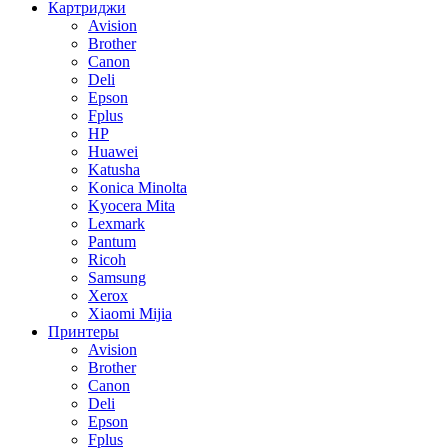
Картриджи
Avision
Brother
Canon
Deli
Epson
Fplus
HP
Huawei
Katusha
Konica Minolta
Kyocera Mita
Lexmark
Pantum
Ricoh
Samsung
Xerox
Xiaomi Mijia
Принтеры
Avision
Brother
Canon
Deli
Epson
Fplus