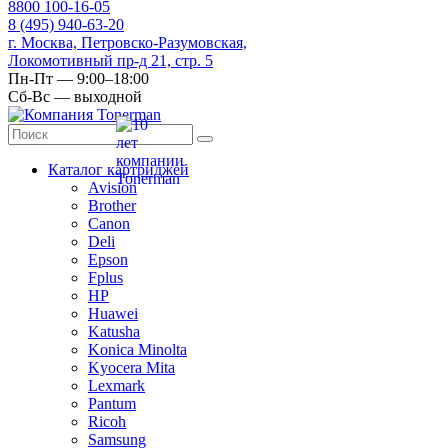
8
800
100-16-05
8
(495)
940-63-20
г. Москва, Петровско-Разумовская,
Локомотивный пр-д 21, стр. 5
Пн-Пт — 9:00–18:00
Сб-Вс — выходной
Каталог картриджей
Avision
Brother
Canon
Deli
Epson
Fplus
HP
Huawei
Katusha
Konica Minolta
Kyocera Mita
Lexmark
Pantum
Ricoh
Samsung