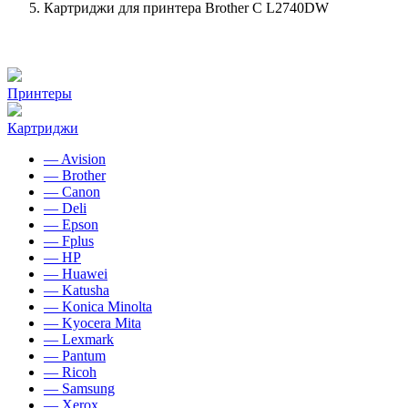
Картриджи для принтера Brother C L2740DW
Принтеры
Картриджи
— Avision
— Brother
— Canon
— Deli
— Epson
— Fplus
— HP
— Huawei
— Katusha
— Konica Minolta
— Kyocera Mita
— Lexmark
— Pantum
— Ricoh
— Samsung
— Xerox