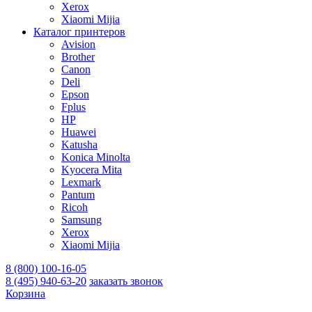
Xerox
Xiaomi Mijia
Каталог принтеров
Avision
Brother
Canon
Deli
Epson
Fplus
HP
Huawei
Katusha
Konica Minolta
Kyocera Mita
Lexmark
Pantum
Ricoh
Samsung
Xerox
Xiaomi Mijia
8 (800) 100-16-05
8 (495) 940-63-20
заказать звонок
Корзина