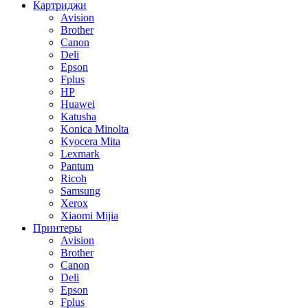
Картриджи
Avision
Brother
Canon
Deli
Epson
Fplus
HP
Huawei
Katusha
Konica Minolta
Kyocera Mita
Lexmark
Pantum
Ricoh
Samsung
Xerox
Xiaomi Mijia
Принтеры
Avision
Brother
Canon
Deli
Epson
Fplus