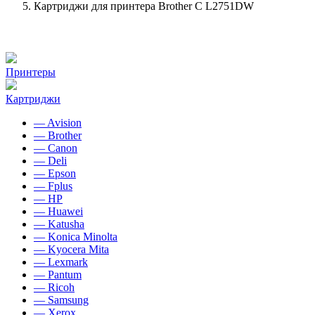
Картриджи для принтера Brother C L2751DW
Принтеры
Картриджи
— Avision
— Brother
— Canon
— Deli
— Epson
— Fplus
— HP
— Huawei
— Katusha
— Konica Minolta
— Kyocera Mita
— Lexmark
— Pantum
— Ricoh
— Samsung
— Xerox