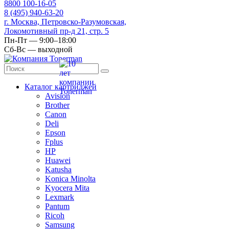
8
800
100-16-05
8
(495)
940-63-20
г. Москва, Петровско-Разумовская,
Локомотивный пр-д 21, стр. 5
Пн-Пт — 9:00–18:00
Сб-Вс — выходной
Каталог картриджей
Avision
Brother
Canon
Deli
Epson
Fplus
HP
Huawei
Katusha
Konica Minolta
Kyocera Mita
Lexmark
Pantum
Ricoh
Samsung