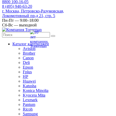
8
800
100-16-05
8
(495)
940-63-20
г. Москва, Петровско-Разумовская,
Локомотивный пр-д 21, стр. 5
Пн-Пт — 9:00–18:00
Сб-Вс — выходной
Каталог картриджей
Avision
Brother
Canon
Deli
Epson
Fplus
HP
Huawei
Katusha
Konica Minolta
Kyocera Mita
Lexmark
Pantum
Ricoh
Samsung