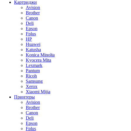
Картриджи
Avision
Brother
Canon
Deli
Epson
Fplus
HP
Huawei
Katusha
Konica Minolta
Kyocera Mita
Lexmark
Pantum
Ricoh
Samsung
Xerox
Xiaomi Mijia
Принтеры
Avision
Brother
Canon
Deli
Epson
Fplus