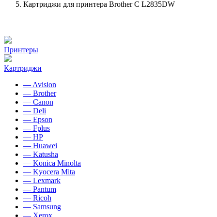
Картриджи для принтера Brother C L2835DW
Принтеры
Картриджи
— Avision
— Brother
— Canon
— Deli
— Epson
— Fplus
— HP
— Huawei
— Katusha
— Konica Minolta
— Kyocera Mita
— Lexmark
— Pantum
— Ricoh
— Samsung
— Xerox