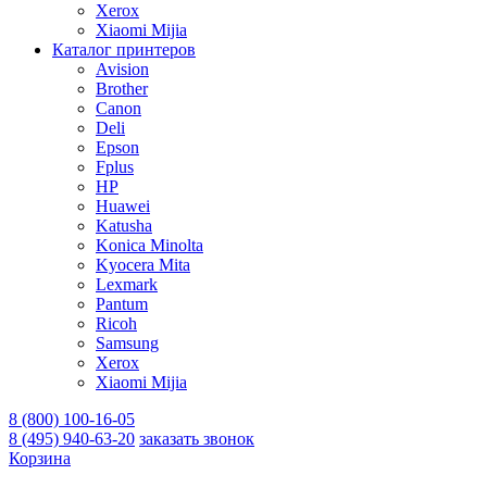
Xerox
Xiaomi Mijia
Каталог принтеров
Avision
Brother
Canon
Deli
Epson
Fplus
HP
Huawei
Katusha
Konica Minolta
Kyocera Mita
Lexmark
Pantum
Ricoh
Samsung
Xerox
Xiaomi Mijia
8 (800) 100-16-05
8 (495) 940-63-20
заказать звонок
Корзина