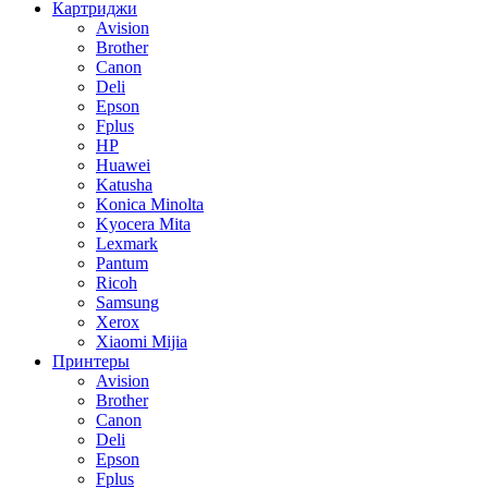
Картриджи
Avision
Brother
Canon
Deli
Epson
Fplus
HP
Huawei
Katusha
Konica Minolta
Kyocera Mita
Lexmark
Pantum
Ricoh
Samsung
Xerox
Xiaomi Mijia
Принтеры
Avision
Brother
Canon
Deli
Epson
Fplus