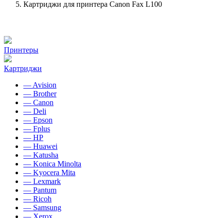
Картриджи для принтера Canon Fax L100
Принтеры
Картриджи
— Avision
— Brother
— Canon
— Deli
— Epson
— Fplus
— HP
— Huawei
— Katusha
— Konica Minolta
— Kyocera Mita
— Lexmark
— Pantum
— Ricoh
— Samsung
— Xerox