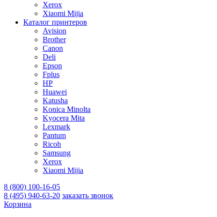
Xerox
Xiaomi Mijia
Каталог принтеров
Avision
Brother
Canon
Deli
Epson
Fplus
HP
Huawei
Katusha
Konica Minolta
Kyocera Mita
Lexmark
Pantum
Ricoh
Samsung
Xerox
Xiaomi Mijia
8 (800) 100-16-05
8 (495) 940-63-20
заказать звонок
Корзина