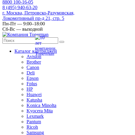
8
800
100-16-05
8
(495)
940-63-20
г. Москва, Петровско-Разумовская,
Локомотивный пр-д 21, стр. 5
Пн-Пт — 9:00–18:00
Сб-Вс — выходной
Каталог картриджей
Avision
Brother
Canon
Deli
Epson
Fplus
HP
Huawei
Katusha
Konica Minolta
Kyocera Mita
Lexmark
Pantum
Ricoh
Samsung