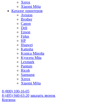
Xerox
Xiaomi Mijia
Каталог принтеров
Avision
Brother
Canon
Deli
Epson
Fplus
HP
Huawei
Katusha
Konica Minolta
Kyocera Mita
Lexmark
Pantum
Ricoh
Samsung
Xerox
Xiaomi Mijia
8 (800) 100-16-05
8 (495) 940-63-20
заказать звонок
Корзина