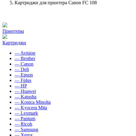
Картриджи для принтера Canon FC 108
Принтеры
Картриджи
— Avision
— Brother
— Canon
— Deli
— Epson
— Fplus
— HP
— Huawei
— Katusha
— Konica Minolta
— Kyocera Mita
— Lexmark
— Pantum
— Ricoh
— Samsung
— Xerox