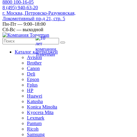
8
800
100-16-05
8
(495)
940-63-20
г. Москва, Петровско-Разумовская,
Локомотивный пр-д 21, стр. 5
Пн-Пт — 9:00–18:00
Сб-Вс — выходной
Каталог картриджей
Avision
Brother
Canon
Deli
Epson
Fplus
HP
Huawei
Katusha
Konica Minolta
Kyocera Mita
Lexmark
Pantum
Ricoh
Samsung