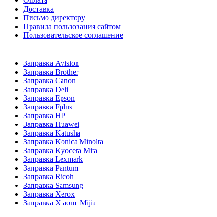
Оплата
Доставка
Письмо директору
Правила пользования сайтом
Пользовательское соглашение
Заправка Avision
Заправка Brother
Заправка Canon
Заправка Deli
Заправка Epson
Заправка Fplus
Заправка HP
Заправка Huawei
Заправка Katusha
Заправка Konica Minolta
Заправка Kyocera Mita
Заправка Lexmark
Заправка Pantum
Заправка Ricoh
Заправка Samsung
Заправка Xerox
Заправка Xiaomi Mijia