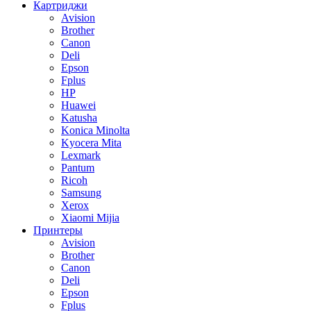
Картриджи
Avision
Brother
Canon
Deli
Epson
Fplus
HP
Huawei
Katusha
Konica Minolta
Kyocera Mita
Lexmark
Pantum
Ricoh
Samsung
Xerox
Xiaomi Mijia
Принтеры
Avision
Brother
Canon
Deli
Epson
Fplus