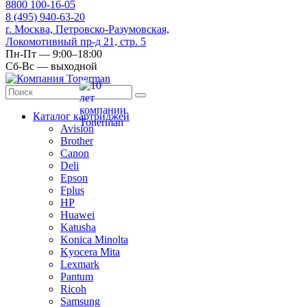
8
800
100-16-05
8
(495)
940-63-20
г. Москва, Петровско-Разумовская,
Локомотивный пр-д 21, стр. 5
Пн-Пт — 9:00–18:00
Сб-Вс — выходной
Каталог картриджей
Avision
Brother
Canon
Deli
Epson
Fplus
HP
Huawei
Katusha
Konica Minolta
Kyocera Mita
Lexmark
Pantum
Ricoh
Samsung