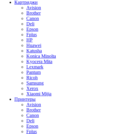
Картриджи
Avision
Brother
Canon
Deli
Epson
Fplus
HP
Huawei
Katusha
Konica Minolta
Kyocera Mita
Lexmark
Pantum
Ricoh
Samsung
Xerox
Xiaomi Mijia
Принтеры
Avision
Brother
Canon
Deli
Epson
Fplus