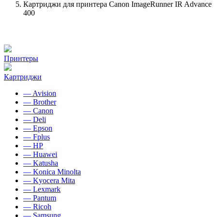
Картриджи для принтера Canon ImageRunner IR Advance
400
Принтеры
Картриджи
— Avision
— Brother
— Canon
— Deli
— Epson
— Fplus
— HP
— Huawei
— Katusha
— Konica Minolta
— Kyocera Mita
— Lexmark
— Pantum
— Ricoh
— Samsung