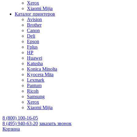
Xerox
Xiaomi Mijia
Каталог принтеров
Avision
Brother
Canon
Deli
Epson
Fplus
HP
Huawei
Katusha
Konica Minolta
Kyocera Mita
Lexmark
Pantum
Ricoh
Samsung
Xerox
Xiaomi Mijia
8 (800) 100-16-05
8 (495) 940-63-20
заказать звонок
Корзина