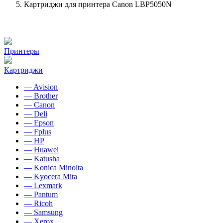
Картриджи для принтера Canon LBP5050N
Принтеры
Картриджи
— Avision
— Brother
— Canon
— Deli
— Epson
— Fplus
— HP
— Huawei
— Katusha
— Konica Minolta
— Kyocera Mita
— Lexmark
— Pantum
— Ricoh
— Samsung
— Xerox