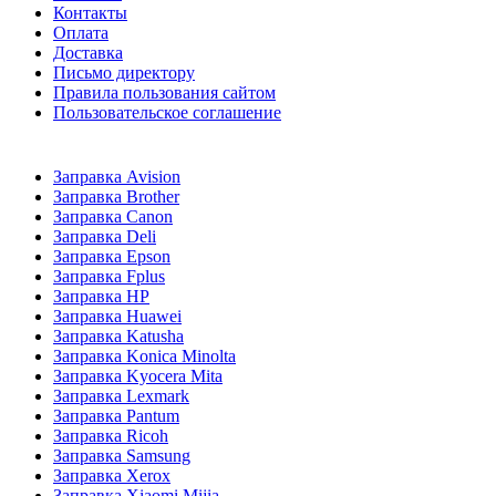
Контакты
Оплата
Доставка
Письмо директору
Правила пользования сайтом
Пользовательское соглашение
Заправка Avision
Заправка Brother
Заправка Canon
Заправка Deli
Заправка Epson
Заправка Fplus
Заправка HP
Заправка Huawei
Заправка Katusha
Заправка Konica Minolta
Заправка Kyocera Mita
Заправка Lexmark
Заправка Pantum
Заправка Ricoh
Заправка Samsung
Заправка Xerox
Заправка Xiaomi Mijia