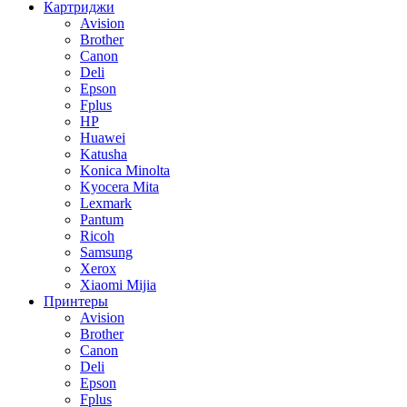
Картриджи
Avision
Brother
Canon
Deli
Epson
Fplus
HP
Huawei
Katusha
Konica Minolta
Kyocera Mita
Lexmark
Pantum
Ricoh
Samsung
Xerox
Xiaomi Mijia
Принтеры
Avision
Brother
Canon
Deli
Epson
Fplus