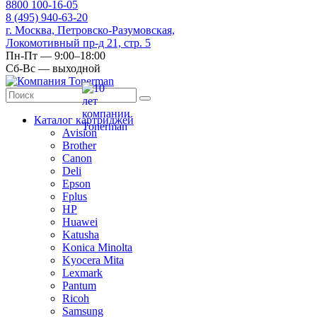
8
800
100-16-05
8
(495)
940-63-20
г. Москва, Петровско-Разумовская,
Локомотивный пр-д 21, стр. 5
Пн-Пт — 9:00–18:00
Сб-Вс — выходной
Каталог картриджей
Avision
Brother
Canon
Deli
Epson
Fplus
HP
Huawei
Katusha
Konica Minolta
Kyocera Mita
Lexmark
Pantum
Ricoh
Samsung