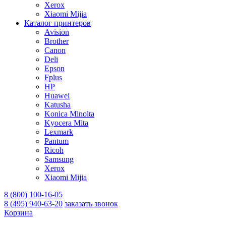
Xerox
Xiaomi Mijia
Каталог принтеров
Avision
Brother
Canon
Deli
Epson
Fplus
HP
Huawei
Katusha
Konica Minolta
Kyocera Mita
Lexmark
Pantum
Ricoh
Samsung
Xerox
Xiaomi Mijia
8 (800) 100-16-05
8 (495) 940-63-20
заказать звонок
Корзина