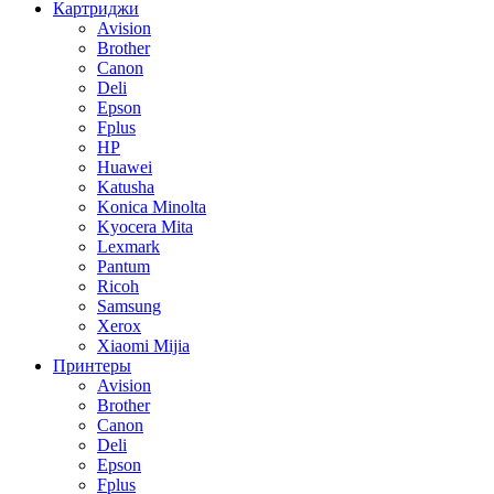
Картриджи
Avision
Brother
Canon
Deli
Epson
Fplus
HP
Huawei
Katusha
Konica Minolta
Kyocera Mita
Lexmark
Pantum
Ricoh
Samsung
Xerox
Xiaomi Mijia
Принтеры
Avision
Brother
Canon
Deli
Epson
Fplus