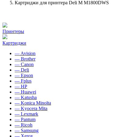
Картриджи для принтера Deli M M1800DWS
Принтеры
Картриджи
— Avision
— Brother
— Canon
— Deli
— Epson
— Fplus
— HP
— Huawei
— Katusha
— Konica Minolta
— Kyocera Mita
— Lexmark
— Pantum
— Ricoh
— Samsung
— Xerox