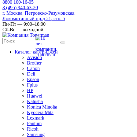
8
800
100-16-05
8
(495)
940-63-20
г. Москва, Петровско-Разумовская,
Локомотивный пр-д 21, стр. 5
Пн-Пт — 9:00–18:00
Сб-Вс — выходной
Каталог картриджей
Avision
Brother
Canon
Deli
Epson
Fplus
HP
Huawei
Katusha
Konica Minolta
Kyocera Mita
Lexmark
Pantum
Ricoh
Samsung