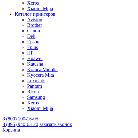
Xerox
Xiaomi Mijia
Каталог принтеров
Avision
Brother
Canon
Deli
Epson
Fplus
HP
Huawei
Katusha
Konica Minolta
Kyocera Mita
Lexmark
Pantum
Ricoh
Samsung
Xerox
Xiaomi Mijia
8 (800) 100-16-05
8 (495) 940-63-20
заказать звонок
Корзина