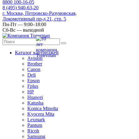
8
800
100-16-05
8
(495)
940-63-20
г. Москва, Петровско-Разумовская,
Локомотивный пр-д 21, стр. 5
Пн-Пт — 9:00–18:00
Сб-Вс — выходной
Каталог картриджей
Avision
Brother
Canon
Deli
Epson
Fplus
HP
Huawei
Katusha
Konica Minolta
Kyocera Mita
Lexmark
Pantum
Ricoh
Samsung