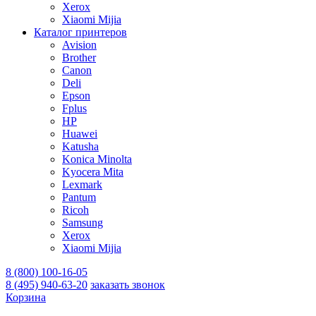
Xerox
Xiaomi Mijia
Каталог принтеров
Avision
Brother
Canon
Deli
Epson
Fplus
HP
Huawei
Katusha
Konica Minolta
Kyocera Mita
Lexmark
Pantum
Ricoh
Samsung
Xerox
Xiaomi Mijia
8 (800) 100-16-05
8 (495) 940-63-20
заказать звонок
Корзина