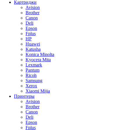
Картриджи
Avision
Brother
Canon
Deli
Epson
Fplus
HP
Huawei
Katusha
Konica Minolta
Kyocera Mita
Lexmark
Pantum
Ricoh
Samsung
Xerox
Xiaomi Mijia
Принтеры
Avision
Brother
Canon
Deli
Epson
Fplus