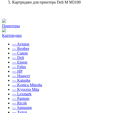
Картриджи для принтера Deli M M3100
Принтеры
Картриджи
— Avision
— Brother
— Canon
— Deli
— Epson
— Fplus
— HP
— Huawei
— Katusha
— Konica Minolta
— Kyocera Mita
— Lexmark
— Pantum
— Ricoh
— Samsung
— Xerox