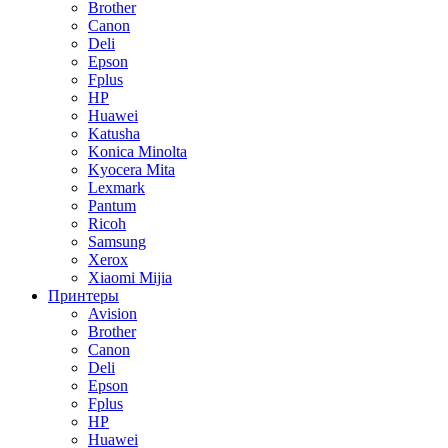
Brother
Canon
Deli
Epson
Fplus
HP
Huawei
Katusha
Konica Minolta
Kyocera Mita
Lexmark
Pantum
Ricoh
Samsung
Xerox
Xiaomi Mijia
Принтеры
Avision
Brother
Canon
Deli
Epson
Fplus
HP
Huawei