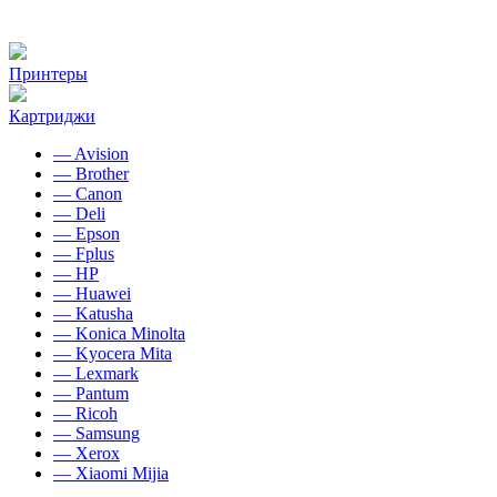
Принтеры
Картриджи
— Avision
— Brother
— Canon
— Deli
— Epson
— Fplus
— HP
— Huawei
— Katusha
— Konica Minolta
— Kyocera Mita
— Lexmark
— Pantum
— Ricoh
— Samsung
— Xerox
— Xiaomi Mijia