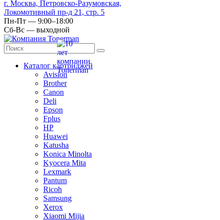
г. Москва, Петровско-Разумовская,
Локомотивный пр-д 21, стр. 5
Пн-Пт — 9:00–18:00
Сб-Вс — выходной
Каталог картриджей
Avision
Brother
Canon
Deli
Epson
Fplus
HP
Huawei
Katusha
Konica Minolta
Kyocera Mita
Lexmark
Pantum
Ricoh
Samsung
Xerox
Xiaomi Mijia