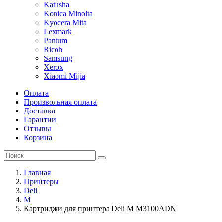
Katusha
Konica Minolta
Kyocera Mita
Lexmark
Pantum
Ricoh
Samsung
Xerox
Xiaomi Mijia
Оплата
Произвольная оплата
Доставка
Гарантии
Отзывы
Корзина
Главная
Принтеры
Deli
M
Картриджи для принтера Deli M M3100ADN