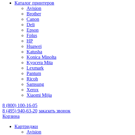
Каталог принтеров
Avision
Brother
Canon
Deli
Epson
Fplus
HP
Huawei
Katusha
Konica Minolta
Kyocera Mita
Lexmark
Pantum
Ricoh
Samsung
Xerox
Xiaomi Mijia
8 (800) 100-16-05
8 (495) 940-63-20
заказать звонок
Корзина
Картриджи
Avision