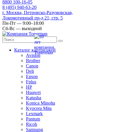
8
800
100-16-05
8
(495)
940-63-20
г. Москва, Петровско-Разумовская,
Локомотивный пр-д 21, стр. 5
Пн-Пт — 9:00–18:00
Сб-Вс — выходной
Каталог картриджей
Avision
Brother
Canon
Deli
Epson
Fplus
HP
Huawei
Katusha
Konica Minolta
Kyocera Mita
Lexmark
Pantum
Ricoh
Samsung