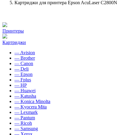
Картриджи для принтера Epson AcuLaser C2800N
Принтеры
Картриджи
— Avision
— Brother
— Canon
— Deli
— Epson
— Fplus
— HP
— Huawei
— Katusha
— Konica Minolta
— Kyocera Mita
— Lexmark
— Pantum
— Ricoh
— Samsung
— Xerox