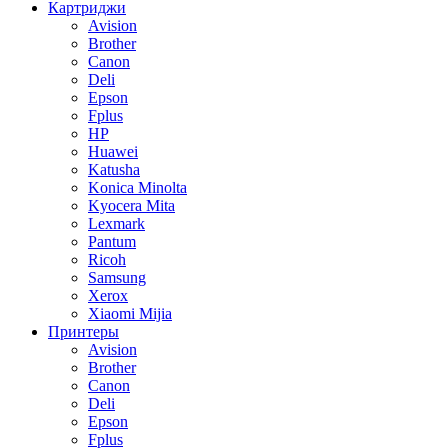
Картриджи
Avision
Brother
Canon
Deli
Epson
Fplus
HP
Huawei
Katusha
Konica Minolta
Kyocera Mita
Lexmark
Pantum
Ricoh
Samsung
Xerox
Xiaomi Mijia
Принтеры
Avision
Brother
Canon
Deli
Epson
Fplus