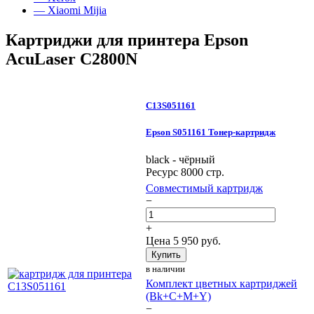
— Xiaomi Mijia
Картриджи для принтера Epson
AcuLaser C2800N
C13S051161
Epson S051161 Тонер-картридж
black - чёрный
Ресурс 8000 стр.
Совместимый картридж
−
+
Цена
5 950
руб.
Купить
в наличии
Комплект цветных картриджей
(Bk+C+M+Y)
−