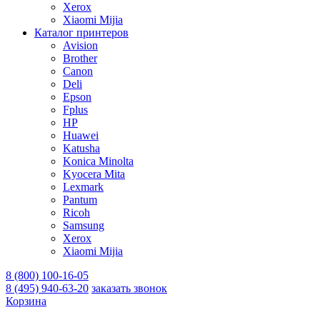
Xerox
Xiaomi Mijia
Каталог принтеров
Avision
Brother
Canon
Deli
Epson
Fplus
HP
Huawei
Katusha
Konica Minolta
Kyocera Mita
Lexmark
Pantum
Ricoh
Samsung
Xerox
Xiaomi Mijia
8 (800) 100-16-05
8 (495) 940-63-20
заказать звонок
Корзина