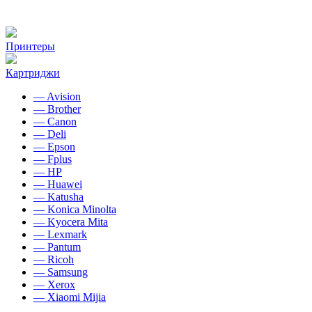
Принтеры
Картриджи
— Avision
— Brother
— Canon
— Deli
— Epson
— Fplus
— HP
— Huawei
— Katusha
— Konica Minolta
— Kyocera Mita
— Lexmark
— Pantum
— Ricoh
— Samsung
— Xerox
— Xiaomi Mijia