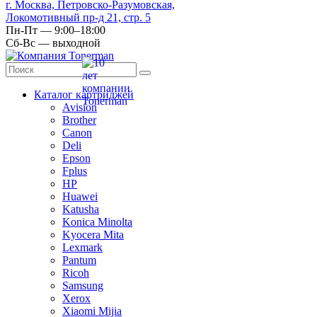
г. Москва, Петровско-Разумовская,
Локомотивный пр-д 21, стр. 5
Пн-Пт — 9:00–18:00
Сб-Вс — выходной
Каталог картриджей
Avision
Brother
Canon
Deli
Epson
Fplus
HP
Huawei
Katusha
Konica Minolta
Kyocera Mita
Lexmark
Pantum
Ricoh
Samsung
Xerox
Xiaomi Mijia