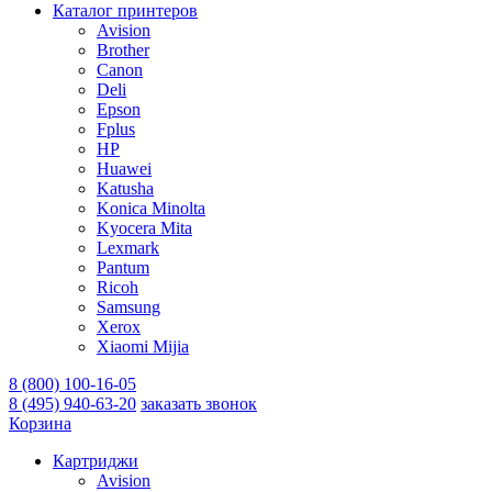
Каталог принтеров
Avision
Brother
Canon
Deli
Epson
Fplus
HP
Huawei
Katusha
Konica Minolta
Kyocera Mita
Lexmark
Pantum
Ricoh
Samsung
Xerox
Xiaomi Mijia
8 (800) 100-16-05
8 (495) 940-63-20
заказать звонок
Корзина
Картриджи
Avision