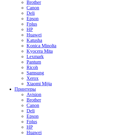
Brother
Canon
Deli
Epson
Fplus
HP
Huawei
Katusha
Konica Minolta
Kyocera Mita
Lexmark
Pantum
Ricoh
Samsung
Xerox
Xiaomi Mijia
Принтеры
Avision
Brother
Canon
Deli
Epson
Fplus
HP
Huawei