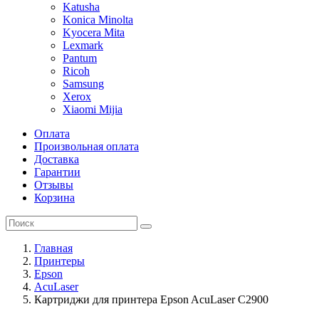
Katusha
Konica Minolta
Kyocera Mita
Lexmark
Pantum
Ricoh
Samsung
Xerox
Xiaomi Mijia
Оплата
Произвольная оплата
Доставка
Гарантии
Отзывы
Корзина
Главная
Принтеры
Epson
AcuLaser
Картриджи для принтера Epson AcuLaser C2900