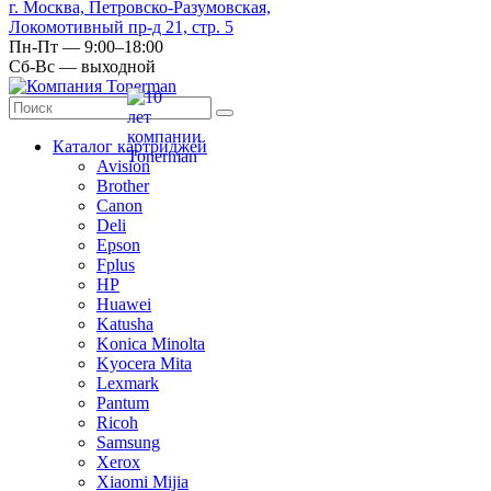
г. Москва, Петровско-Разумовская,
Локомотивный пр-д 21, стр. 5
Пн-Пт — 9:00–18:00
Сб-Вс — выходной
Каталог картриджей
Avision
Brother
Canon
Deli
Epson
Fplus
HP
Huawei
Katusha
Konica Minolta
Kyocera Mita
Lexmark
Pantum
Ricoh
Samsung
Xerox
Xiaomi Mijia