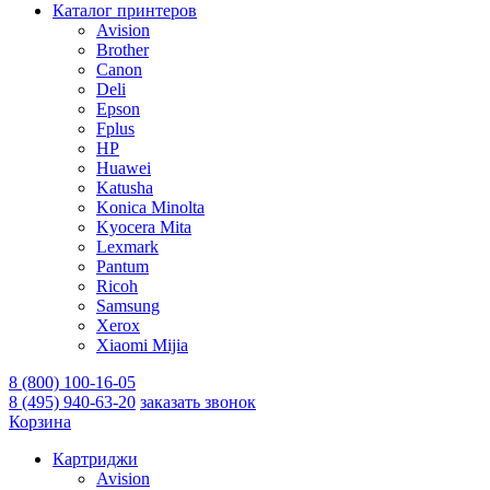
Каталог принтеров
Avision
Brother
Canon
Deli
Epson
Fplus
HP
Huawei
Katusha
Konica Minolta
Kyocera Mita
Lexmark
Pantum
Ricoh
Samsung
Xerox
Xiaomi Mijia
8 (800) 100-16-05
8 (495) 940-63-20
заказать звонок
Корзина
Картриджи
Avision