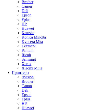
Brother
Canon
Deli
Epson
Fplus
HP
Huawei
Katusha
Konica Minolta
Kyocera Mita
Lexmark
Pantum
Ricoh
Samsung
Xerox
Xiaomi Mijia
Принтеры
Avision
Brother
Canon
Deli
Epson
Fplus
HP
Huawei