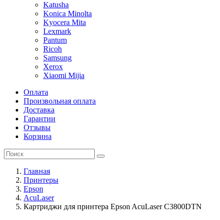
Katusha
Konica Minolta
Kyocera Mita
Lexmark
Pantum
Ricoh
Samsung
Xerox
Xiaomi Mijia
Оплата
Произвольная оплата
Доставка
Гарантии
Отзывы
Корзина
Главная
Принтеры
Epson
AcuLaser
Картриджи для принтера Epson AcuLaser C3800DTN