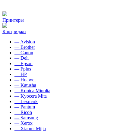
Принтеры
Картриджи
— Avision
— Brother
— Canon
— Deli
— Epson
— Fplus
— HP
— Huawei
— Katusha
— Konica Minolta
— Kyocera Mita
— Lexmark
— Pantum
— Ricoh
— Samsung
— Xerox
— Xiaomi Mijia