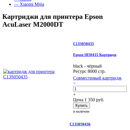
— Xiaomi Mijia
Картриджи для принтера Epson
AcuLaser M2000DT
C13S050435
Epson S050435 Картридж
black - чёрный
Ресурс 8000 стр.
Совместимый картридж
−
+
Цена
1 350
руб.
Купить
в наличии
C13S050436