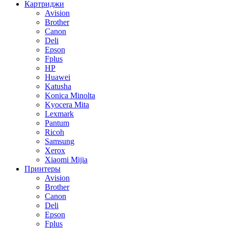
Картриджи
Avision
Brother
Canon
Deli
Epson
Fplus
HP
Huawei
Katusha
Konica Minolta
Kyocera Mita
Lexmark
Pantum
Ricoh
Samsung
Xerox
Xiaomi Mijia
Принтеры
Avision
Brother
Canon
Deli
Epson
Fplus