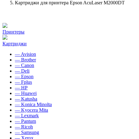
Картриджи для принтера Epson AcuLaser M2000DT
Принтеры
Картриджи
— Avision
— Brother
— Canon
— Deli
— Epson
— Fplus
— HP
— Huawei
— Katusha
— Konica Minolta
— Kyocera Mita
— Lexmark
— Pantum
— Ricoh
— Samsung
— Xerox