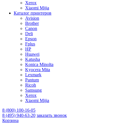
Xerox
Xiaomi Mijia
Каталог принтеров
Avision
Brother
Canon
Deli
Epson
Fplus
HP
Huawei
Katusha
Konica Minolta
Kyocera Mita
Lexmark
Pantum
Ricoh
Samsung
Xerox
Xiaomi Mijia
8 (800) 100-16-05
8 (495) 940-63-20
заказать звонок
Корзина