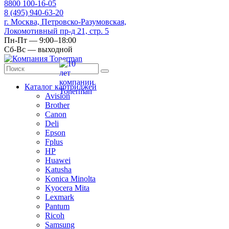
8
800
100-16-05
8
(495)
940-63-20
г. Москва, Петровско-Разумовская,
Локомотивный пр-д 21, стр. 5
Пн-Пт — 9:00–18:00
Сб-Вс — выходной
Каталог картриджей
Avision
Brother
Canon
Deli
Epson
Fplus
HP
Huawei
Katusha
Konica Minolta
Kyocera Mita
Lexmark
Pantum
Ricoh
Samsung