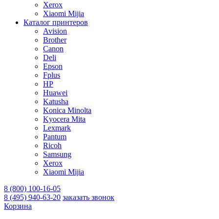
Xerox
Xiaomi Mijia
Каталог принтеров
Avision
Brother
Canon
Deli
Epson
Fplus
HP
Huawei
Katusha
Konica Minolta
Kyocera Mita
Lexmark
Pantum
Ricoh
Samsung
Xerox
Xiaomi Mijia
8 (800) 100-16-05
8 (495) 940-63-20
заказать звонок
Корзина