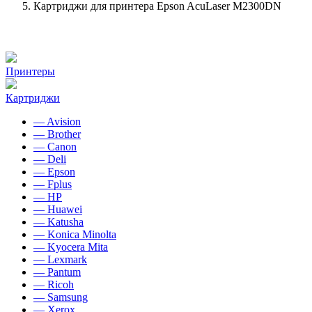
Картриджи для принтера Epson AcuLaser M2300DN
Принтеры
Картриджи
— Avision
— Brother
— Canon
— Deli
— Epson
— Fplus
— HP
— Huawei
— Katusha
— Konica Minolta
— Kyocera Mita
— Lexmark
— Pantum
— Ricoh
— Samsung
— Xerox