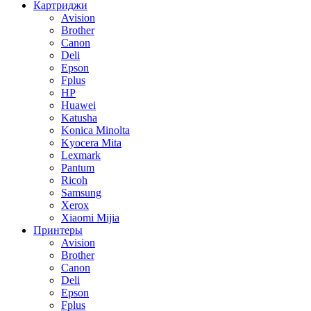
Картриджи
Avision
Brother
Canon
Deli
Epson
Fplus
HP
Huawei
Katusha
Konica Minolta
Kyocera Mita
Lexmark
Pantum
Ricoh
Samsung
Xerox
Xiaomi Mijia
Принтеры
Avision
Brother
Canon
Deli
Epson
Fplus