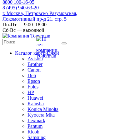
8
800
100-16-05
8
(495)
940-63-20
г. Москва, Петровско-Разумовская,
Локомотивный пр-д 21, стр. 5
Пн-Пт — 9:00–18:00
Сб-Вс — выходной
Каталог картриджей
Avision
Brother
Canon
Deli
Epson
Fplus
HP
Huawei
Katusha
Konica Minolta
Kyocera Mita
Lexmark
Pantum
Ricoh
Samsung