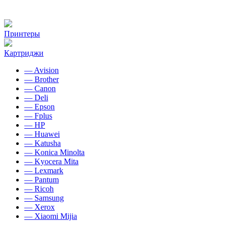
Принтеры
Картриджи
— Avision
— Brother
— Canon
— Deli
— Epson
— Fplus
— HP
— Huawei
— Katusha
— Konica Minolta
— Kyocera Mita
— Lexmark
— Pantum
— Ricoh
— Samsung
— Xerox
— Xiaomi Mijia