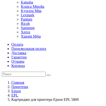
Katusha
Konica Minolta
Kyocera Mita
Lexmark
Pantum
Ricoh
Samsung
Xerox
Xiaomi Mijia
Оплата
Произвольная оплата
Доставка
Гарантии
Отзывы
Корзина
Главная
Принтеры
Epson
EPL
Картриджи для принтера Epson EPL 5800