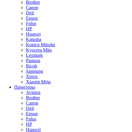
Brother
Canon
Deli
Epson
Fplus
HP
Huawei
Katusha
Konica Minolta
Kyocera Mita
Lexmark
Pantum
Ricoh
Samsung
Xerox
Xiaomi Mijia
Принтеры
Avision
Brother
Canon
Deli
Epson
Fplus
HP
Huawei