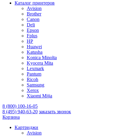
Каталог принтеров
Avision
Brother
Canon
Deli
Epson
Fplus
HP
Huawei
Katusha
Konica Minolta
Kyocera Mita
Lexmark
Pantum
Ricoh
Samsung
Xerox
Xiaomi Mijia
8 (800) 100-16-05
8 (495) 940-63-20
заказать звонок
Корзина
Картриджи
Avision