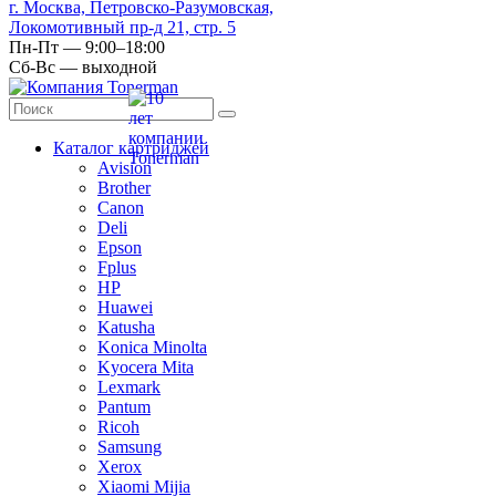
г. Москва, Петровско-Разумовская,
Локомотивный пр-д 21, стр. 5
Пн-Пт — 9:00–18:00
Сб-Вс — выходной
Каталог картриджей
Avision
Brother
Canon
Deli
Epson
Fplus
HP
Huawei
Katusha
Konica Minolta
Kyocera Mita
Lexmark
Pantum
Ricoh
Samsung
Xerox
Xiaomi Mijia