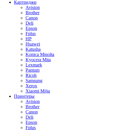
Картриджи
Avision
Brother
Canon
Deli
Epson
Fplus
HP
Huawei
Katusha
Konica Minolta
Kyocera Mita
Lexmark
Pantum
Ricoh
Samsung
Xerox
Xiaomi Mijia
Принтеры
Avision
Brother
Canon
Deli
Epson
Fplus