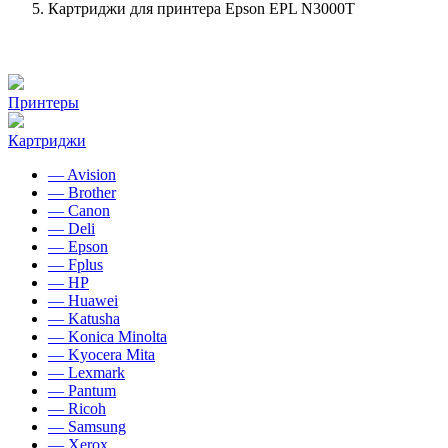
Картриджи для принтера Epson EPL N3000T
Принтеры
Картриджи
— Avision
— Brother
— Canon
— Deli
— Epson
— Fplus
— HP
— Huawei
— Katusha
— Konica Minolta
— Kyocera Mita
— Lexmark
— Pantum
— Ricoh
— Samsung
— Xerox