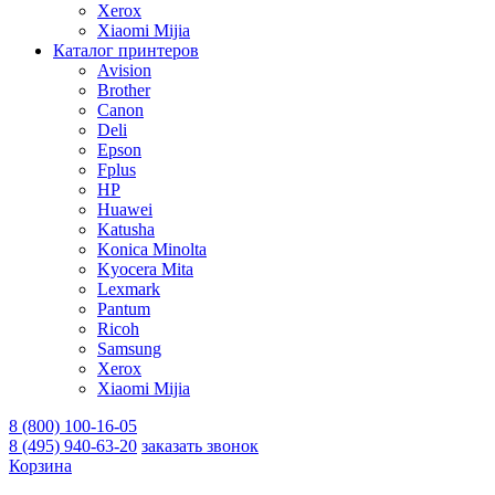
Xerox
Xiaomi Mijia
Каталог принтеров
Avision
Brother
Canon
Deli
Epson
Fplus
HP
Huawei
Katusha
Konica Minolta
Kyocera Mita
Lexmark
Pantum
Ricoh
Samsung
Xerox
Xiaomi Mijia
8 (800) 100-16-05
8 (495) 940-63-20
заказать звонок
Корзина