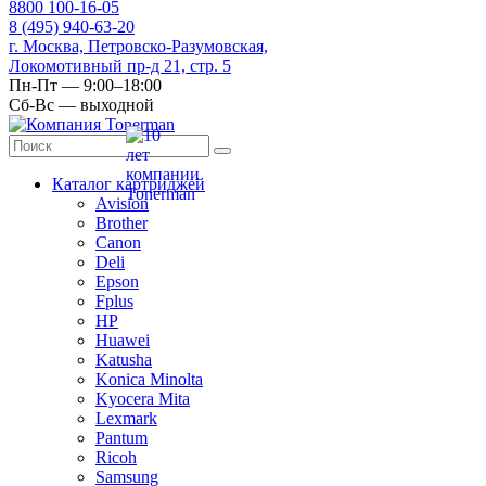
8
800
100-16-05
8
(495)
940-63-20
г. Москва, Петровско-Разумовская,
Локомотивный пр-д 21, стр. 5
Пн-Пт — 9:00–18:00
Сб-Вс — выходной
Каталог картриджей
Avision
Brother
Canon
Deli
Epson
Fplus
HP
Huawei
Katusha
Konica Minolta
Kyocera Mita
Lexmark
Pantum
Ricoh
Samsung