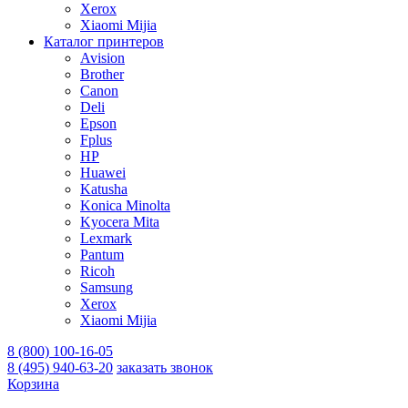
Xerox
Xiaomi Mijia
Каталог принтеров
Avision
Brother
Canon
Deli
Epson
Fplus
HP
Huawei
Katusha
Konica Minolta
Kyocera Mita
Lexmark
Pantum
Ricoh
Samsung
Xerox
Xiaomi Mijia
8 (800) 100-16-05
8 (495) 940-63-20
заказать звонок
Корзина