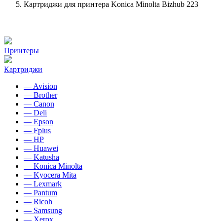
Картриджи для принтера Konica Minolta Bizhub 223
Принтеры
Картриджи
— Avision
— Brother
— Canon
— Deli
— Epson
— Fplus
— HP
— Huawei
— Katusha
— Konica Minolta
— Kyocera Mita
— Lexmark
— Pantum
— Ricoh
— Samsung
— Xerox