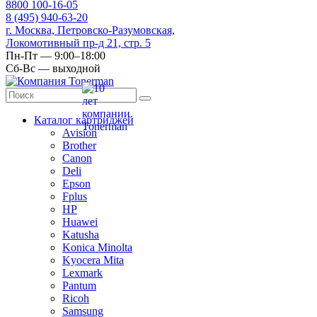
8
800
100-16-05
8
(495)
940-63-20
г. Москва, Петровско-Разумовская,
Локомотивный пр-д 21, стр. 5
Пн-Пт — 9:00–18:00
Сб-Вс — выходной
Каталог картриджей
Avision
Brother
Canon
Deli
Epson
Fplus
HP
Huawei
Katusha
Konica Minolta
Kyocera Mita
Lexmark
Pantum
Ricoh
Samsung