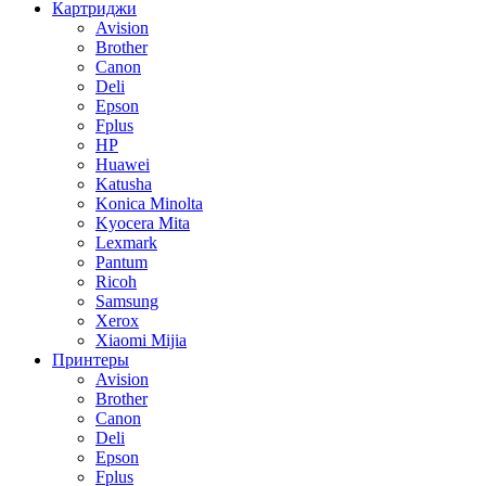
Картриджи
Avision
Brother
Canon
Deli
Epson
Fplus
HP
Huawei
Katusha
Konica Minolta
Kyocera Mita
Lexmark
Pantum
Ricoh
Samsung
Xerox
Xiaomi Mijia
Принтеры
Avision
Brother
Canon
Deli
Epson
Fplus