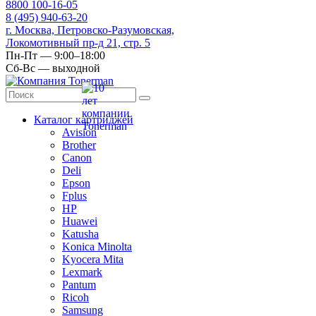
8
800
100-16-05
8
(495)
940-63-20
г. Москва, Петровско-Разумовская,
Локомотивный пр-д 21, стр. 5
Пн-Пт — 9:00–18:00
Сб-Вс — выходной
Каталог картриджей
Avision
Brother
Canon
Deli
Epson
Fplus
HP
Huawei
Katusha
Konica Minolta
Kyocera Mita
Lexmark
Pantum
Ricoh
Samsung