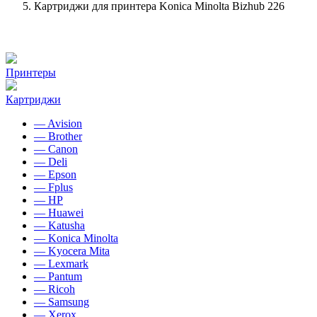
Картриджи для принтера Konica Minolta Bizhub 226
Принтеры
Картриджи
— Avision
— Brother
— Canon
— Deli
— Epson
— Fplus
— HP
— Huawei
— Katusha
— Konica Minolta
— Kyocera Mita
— Lexmark
— Pantum
— Ricoh
— Samsung
— Xerox