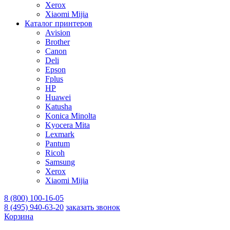
Xerox
Xiaomi Mijia
Каталог принтеров
Avision
Brother
Canon
Deli
Epson
Fplus
HP
Huawei
Katusha
Konica Minolta
Kyocera Mita
Lexmark
Pantum
Ricoh
Samsung
Xerox
Xiaomi Mijia
8 (800) 100-16-05
8 (495) 940-63-20
заказать звонок
Корзина