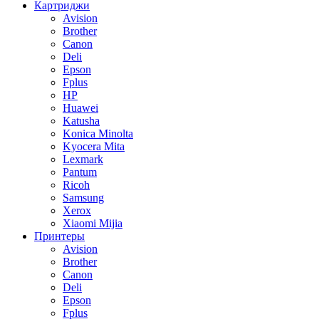
Картриджи
Avision
Brother
Canon
Deli
Epson
Fplus
HP
Huawei
Katusha
Konica Minolta
Kyocera Mita
Lexmark
Pantum
Ricoh
Samsung
Xerox
Xiaomi Mijia
Принтеры
Avision
Brother
Canon
Deli
Epson
Fplus