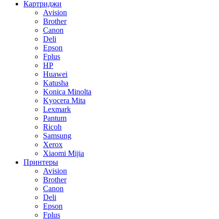
Картриджи
Avision
Brother
Canon
Deli
Epson
Fplus
HP
Huawei
Katusha
Konica Minolta
Kyocera Mita
Lexmark
Pantum
Ricoh
Samsung
Xerox
Xiaomi Mijia
Принтеры
Avision
Brother
Canon
Deli
Epson
Fplus