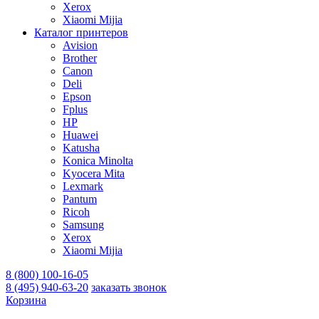
Xerox
Xiaomi Mijia
Каталог принтеров
Avision
Brother
Canon
Deli
Epson
Fplus
HP
Huawei
Katusha
Konica Minolta
Kyocera Mita
Lexmark
Pantum
Ricoh
Samsung
Xerox
Xiaomi Mijia
8 (800) 100-16-05
8 (495) 940-63-20
заказать звонок
Корзина