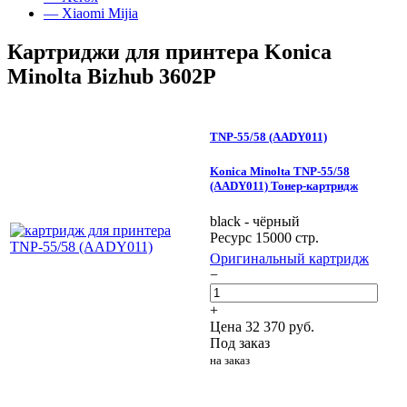
— Xiaomi Mijia
Картриджи для принтера Konica
Minolta Bizhub 3602P
TNP-55/58 (AADY011)
Konica Minolta TNP-55/58
(AADY011) Тонер-картридж
black - чёрный
Ресурс 15000 стр.
Оригинальный картридж
−
+
Цена
32 370
руб.
Под заказ
на заказ