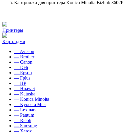
Картриджи для принтера Konica Minolta Bizhub 3602P
Принтеры
Картриджи
— Avision
— Brother
— Canon
— Deli
— Epson
— Fplus
— HP
— Huawei
— Katusha
— Konica Minolta
— Kyocera Mita
— Lexmark
— Pantum
— Ricoh
— Samsung
— Xerox