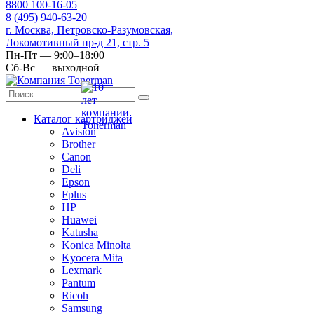
8
800
100-16-05
8
(495)
940-63-20
г. Москва, Петровско-Разумовская,
Локомотивный пр-д 21, стр. 5
Пн-Пт — 9:00–18:00
Сб-Вс — выходной
Каталог картриджей
Avision
Brother
Canon
Deli
Epson
Fplus
HP
Huawei
Katusha
Konica Minolta
Kyocera Mita
Lexmark
Pantum
Ricoh
Samsung