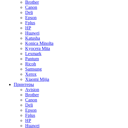
Brother
Canon
Deli
Epson
Fplus
HP
Huawei
Katusha
Konica Minolta
Kyocera Mita
Lexmark
Pantum
Ricoh
Samsung
Xerox
Xiaomi Mijia
Принтеры
Avision
Brother
Canon
Deli
Epson
Fplus
HP
Huawei