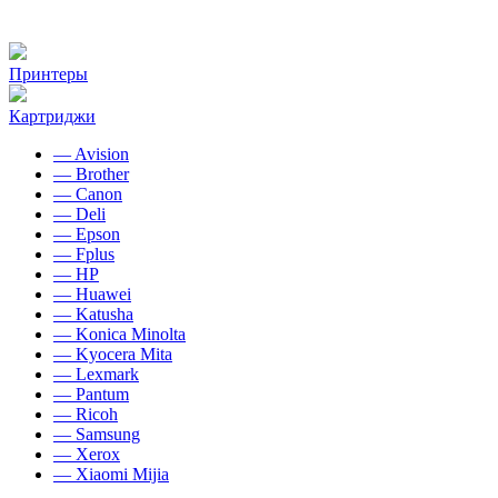
Принтеры
Картриджи
— Avision
— Brother
— Canon
— Deli
— Epson
— Fplus
— HP
— Huawei
— Katusha
— Konica Minolta
— Kyocera Mita
— Lexmark
— Pantum
— Ricoh
— Samsung
— Xerox
— Xiaomi Mijia