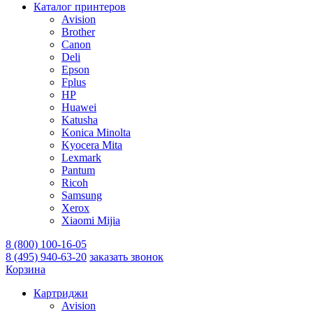
Каталог принтеров
Avision
Brother
Canon
Deli
Epson
Fplus
HP
Huawei
Katusha
Konica Minolta
Kyocera Mita
Lexmark
Pantum
Ricoh
Samsung
Xerox
Xiaomi Mijia
8 (800) 100-16-05
8 (495) 940-63-20
заказать звонок
Корзина
Картриджи
Avision