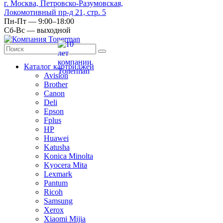
г. Москва, Петровско-Разумовская,
Локомотивный пр-д 21, стр. 5
Пн-Пт — 9:00–18:00
Сб-Вс — выходной
Каталог картриджей
Avision
Brother
Canon
Deli
Epson
Fplus
HP
Huawei
Katusha
Konica Minolta
Kyocera Mita
Lexmark
Pantum
Ricoh
Samsung
Xerox
Xiaomi Mijia