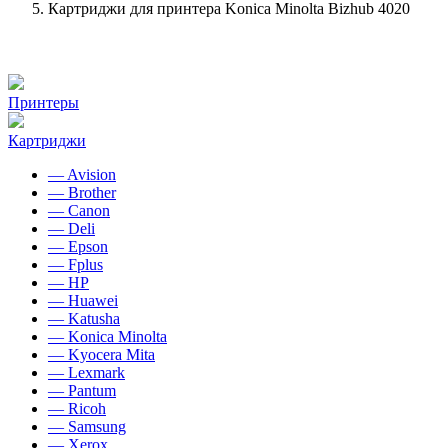
Картриджи для принтера Konica Minolta Bizhub 4020
Принтеры
Картриджи
— Avision
— Brother
— Canon
— Deli
— Epson
— Fplus
— HP
— Huawei
— Katusha
— Konica Minolta
— Kyocera Mita
— Lexmark
— Pantum
— Ricoh
— Samsung
— Xerox