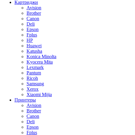
Картриджи
Avision
Brother
Canon
Deli
Epson
Fplus
HP
Huawei
Katusha
Konica Minolta
Kyocera Mita
Lexmark
Pantum
Ricoh
Samsung
Xerox
Xiaomi Mijia
Принтеры
Avision
Brother
Canon
Deli
Epson
Fplus