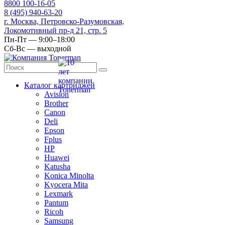
8
800
100-16-05
8
(495)
940-63-20
г. Москва, Петровско-Разумовская,
Локомотивный пр-д 21, стр. 5
Пн-Пт — 9:00–18:00
Сб-Вс — выходной
Каталог картриджей
Avision
Brother
Canon
Deli
Epson
Fplus
HP
Huawei
Katusha
Konica Minolta
Kyocera Mita
Lexmark
Pantum
Ricoh
Samsung