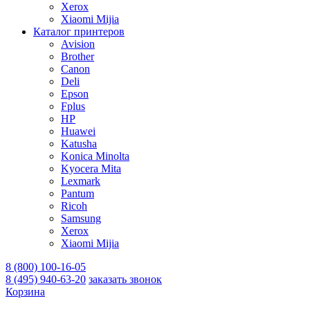
Xerox
Xiaomi Mijia
Каталог принтеров
Avision
Brother
Canon
Deli
Epson
Fplus
HP
Huawei
Katusha
Konica Minolta
Kyocera Mita
Lexmark
Pantum
Ricoh
Samsung
Xerox
Xiaomi Mijia
8 (800) 100-16-05
8 (495) 940-63-20
заказать звонок
Корзина