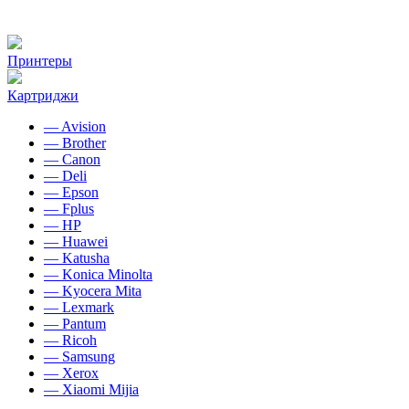
Принтеры
Картриджи
— Avision
— Brother
— Canon
— Deli
— Epson
— Fplus
— HP
— Huawei
— Katusha
— Konica Minolta
— Kyocera Mita
— Lexmark
— Pantum
— Ricoh
— Samsung
— Xerox
— Xiaomi Mijia