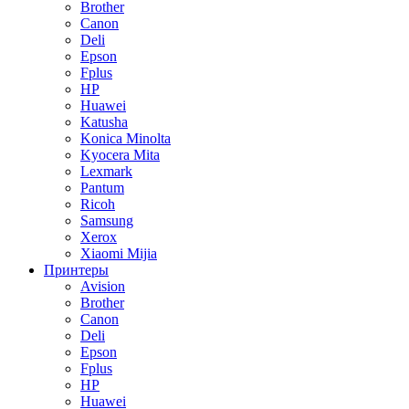
Brother
Canon
Deli
Epson
Fplus
HP
Huawei
Katusha
Konica Minolta
Kyocera Mita
Lexmark
Pantum
Ricoh
Samsung
Xerox
Xiaomi Mijia
Принтеры
Avision
Brother
Canon
Deli
Epson
Fplus
HP
Huawei