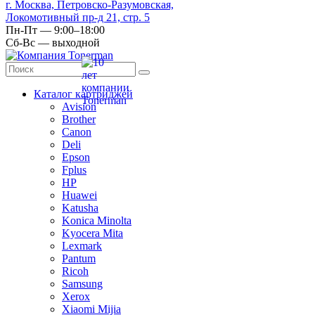
г. Москва, Петровско-Разумовская,
Локомотивный пр-д 21, стр. 5
Пн-Пт — 9:00–18:00
Сб-Вс — выходной
Каталог картриджей
Avision
Brother
Canon
Deli
Epson
Fplus
HP
Huawei
Katusha
Konica Minolta
Kyocera Mita
Lexmark
Pantum
Ricoh
Samsung
Xerox
Xiaomi Mijia