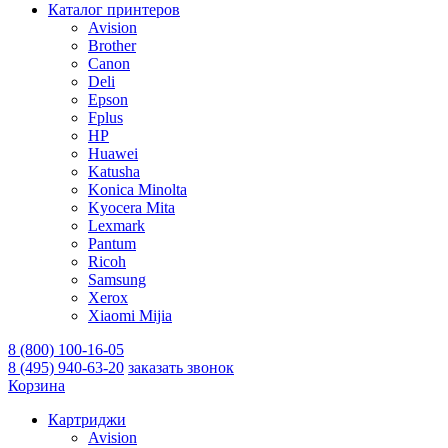
Каталог принтеров
Avision
Brother
Canon
Deli
Epson
Fplus
HP
Huawei
Katusha
Konica Minolta
Kyocera Mita
Lexmark
Pantum
Ricoh
Samsung
Xerox
Xiaomi Mijia
8 (800) 100-16-05
8 (495) 940-63-20
заказать звонок
Корзина
Картриджи
Avision