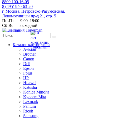
8
800
100-16-05
8
(495)
940-63-20
г. Москва, Петровско-Разумовская,
Локомотивный пр-д 21, стр. 5
Пн-Пт — 9:00–18:00
Сб-Вс — выходной
Каталог картриджей
Avision
Brother
Canon
Deli
Epson
Fplus
HP
Huawei
Katusha
Konica Minolta
Kyocera Mita
Lexmark
Pantum
Ricoh
Samsung