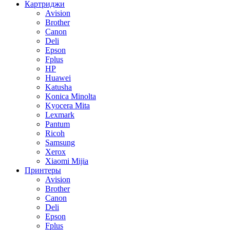
Картриджи
Avision
Brother
Canon
Deli
Epson
Fplus
HP
Huawei
Katusha
Konica Minolta
Kyocera Mita
Lexmark
Pantum
Ricoh
Samsung
Xerox
Xiaomi Mijia
Принтеры
Avision
Brother
Canon
Deli
Epson
Fplus