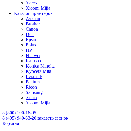
Xerox
Xiaomi Mijia
Каталог принтеров
Avision
Brother
Canon
Deli
Epson
Fplus
HP
Huawei
Katusha
Konica Minolta
Kyocera Mita
Lexmark
Pantum
Ricoh
Samsung
Xerox
Xiaomi Mijia
8 (800) 100-16-05
8 (495) 940-63-20
заказать звонок
Корзина