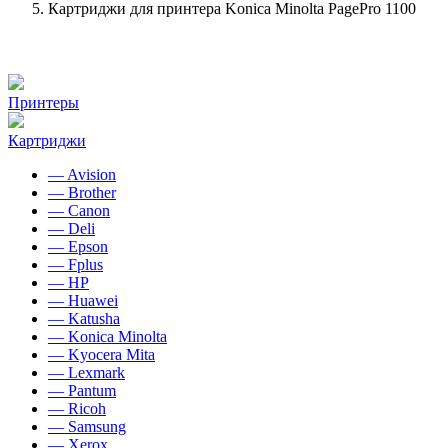
Картриджи для принтера Konica Minolta PagePro 1100
Принтеры
Картриджи
— Avision
— Brother
— Canon
— Deli
— Epson
— Fplus
— HP
— Huawei
— Katusha
— Konica Minolta
— Kyocera Mita
— Lexmark
— Pantum
— Ricoh
— Samsung
— Xerox