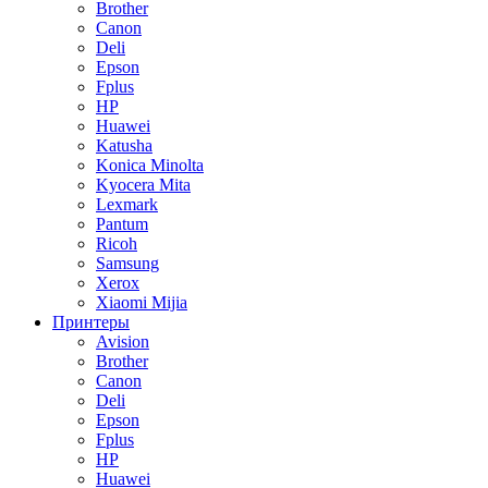
Brother
Canon
Deli
Epson
Fplus
HP
Huawei
Katusha
Konica Minolta
Kyocera Mita
Lexmark
Pantum
Ricoh
Samsung
Xerox
Xiaomi Mijia
Принтеры
Avision
Brother
Canon
Deli
Epson
Fplus
HP
Huawei