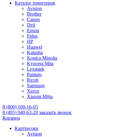
Каталог принтеров
Avision
Brother
Canon
Deli
Epson
Fplus
HP
Huawei
Katusha
Konica Minolta
Kyocera Mita
Lexmark
Pantum
Ricoh
Samsung
Xerox
Xiaomi Mijia
8 (800) 100-16-05
8 (495) 940-63-20
заказать звонок
Корзина
Картриджи
Avision