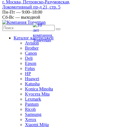
г. Москва, Петровско-Разумовская,
Локомотивный пр-д 21, стр. 5
Пн-Пт — 9:00–18:00
Сб-Вс — выходной
Каталог картриджей
Avision
Brother
Canon
Deli
Epson
Fplus
HP
Huawei
Katusha
Konica Minolta
Kyocera Mita
Lexmark
Pantum
Ricoh
Samsung
Xerox
Xiaomi Mijia