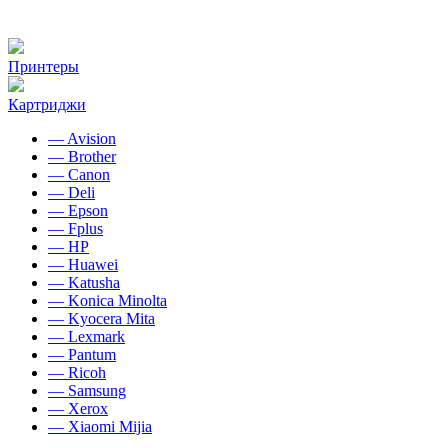
Принтеры
Картриджи
— Avision
— Brother
— Canon
— Deli
— Epson
— Fplus
— HP
— Huawei
— Katusha
— Konica Minolta
— Kyocera Mita
— Lexmark
— Pantum
— Ricoh
— Samsung
— Xerox
— Xiaomi Mijia