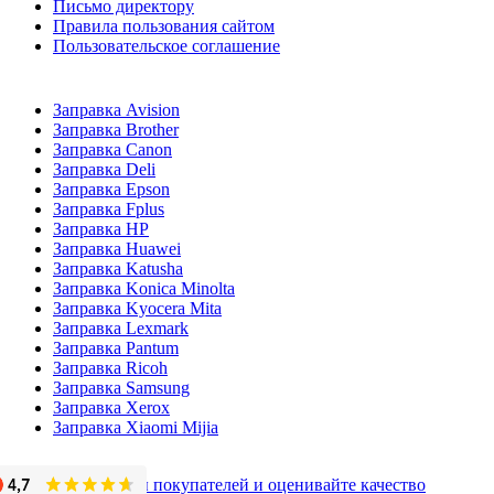
Письмо директору
Правила пользования сайтом
Пользовательское соглашение
Заправка Avision
Заправка Brother
Заправка Canon
Заправка Deli
Заправка Epson
Заправка Fplus
Заправка HP
Заправка Huawei
Заправка Katusha
Заправка Konica Minolta
Заправка Kyocera Mita
Заправка Lexmark
Заправка Pantum
Заправка Ricoh
Заправка Samsung
Заправка Xerox
Заправка Xiaomi Mijia