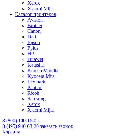
Xerox
Xiaomi Mijia
Каталог принтеров
Avision
Brother
Canon
Deli
Epson
Fplus
HP
Huawei
Katusha
Konica Minolta
Kyocera Mita
Lexmark
Pantum
Ricoh
Samsung
Xerox
Xiaomi Mijia
8 (800) 100-16-05
8 (495) 940-63-20
заказать звонок
Корзина