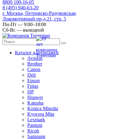
8
800
100-16-05
8
(495)
940-63-20
г. Москва, Петровско-Разумовская,
Локомотивный пр-д 21, стр. 5
Пн-Пт — 9:00–18:00
Сб-Вс — выходной
Каталог картриджей
Avision
Brother
Canon
Deli
Epson
Fplus
HP
Huawei
Katusha
Konica Minolta
Kyocera Mita
Lexmark
Pantum
Ricoh
Samsung