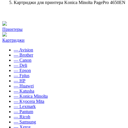
Картриджи для принтера Konica Minolta PagePro 4650EN
Принтеры
Картриджи
— Avision
— Brother
— Canon
— Deli
— Epson
— Fplus
— HP
— Huawei
— Katusha
— Konica Minolta
— Kyocera Mita
— Lexmark
— Pantum
— Ricoh
— Samsung
— Xerox