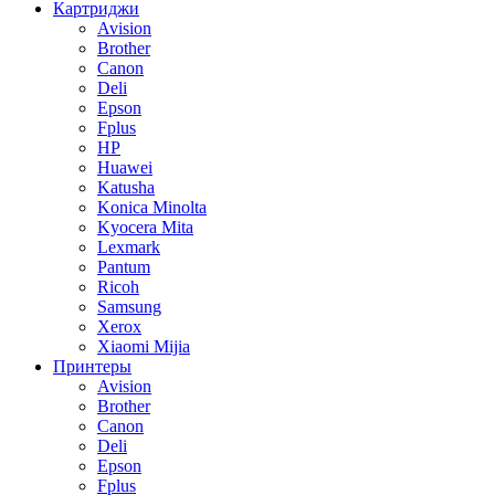
Картриджи
Avision
Brother
Canon
Deli
Epson
Fplus
HP
Huawei
Katusha
Konica Minolta
Kyocera Mita
Lexmark
Pantum
Ricoh
Samsung
Xerox
Xiaomi Mijia
Принтеры
Avision
Brother
Canon
Deli
Epson
Fplus