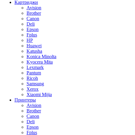
Картриджи
Avision
Brother
Canon
Deli
Epson
Fplus
HP
Huawei
Katusha
Konica Minolta
Kyocera Mita
Lexmark
Pantum
Ricoh
Samsung
Xerox
Xiaomi Mijia
Принтеры
Avision
Brother
Canon
Deli
Epson
Fplus