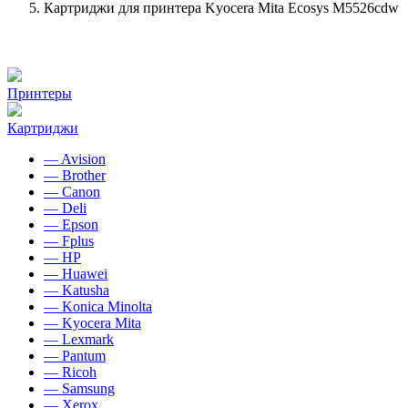
Картриджи для принтера Kyocera Mita Ecosys M5526cdw
Принтеры
Картриджи
— Avision
— Brother
— Canon
— Deli
— Epson
— Fplus
— HP
— Huawei
— Katusha
— Konica Minolta
— Kyocera Mita
— Lexmark
— Pantum
— Ricoh
— Samsung
— Xerox