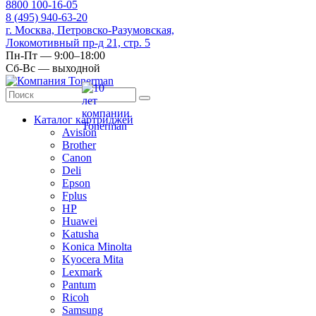
8
800
100-16-05
8
(495)
940-63-20
г. Москва, Петровско-Разумовская,
Локомотивный пр-д 21, стр. 5
Пн-Пт — 9:00–18:00
Сб-Вс — выходной
Каталог картриджей
Avision
Brother
Canon
Deli
Epson
Fplus
HP
Huawei
Katusha
Konica Minolta
Kyocera Mita
Lexmark
Pantum
Ricoh
Samsung