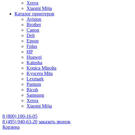
Xerox
Xiaomi Mijia
Каталог принтеров
Avision
Brother
Canon
Deli
Epson
Fplus
HP
Huawei
Katusha
Konica Minolta
Kyocera Mita
Lexmark
Pantum
Ricoh
Samsung
Xerox
Xiaomi Mijia
8 (800) 100-16-05
8 (495) 940-63-20
заказать звонок
Корзина