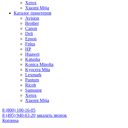
Xerox
Xiaomi Mijia
Каталог принтеров
Avision
Brother
Canon
Deli
Epson
Fplus
HP
Huawei
Katusha
Konica Minolta
Kyocera Mita
Lexmark
Pantum
Ricoh
Samsung
Xerox
Xiaomi Mijia
8 (800) 100-16-05
8 (495) 940-63-20
заказать звонок
Корзина