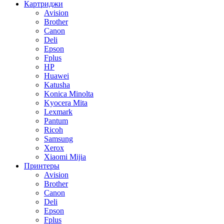
Картриджи
Avision
Brother
Canon
Deli
Epson
Fplus
HP
Huawei
Katusha
Konica Minolta
Kyocera Mita
Lexmark
Pantum
Ricoh
Samsung
Xerox
Xiaomi Mijia
Принтеры
Avision
Brother
Canon
Deli
Epson
Fplus