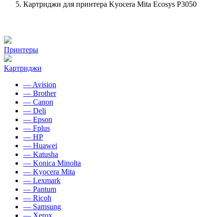
Картриджи для принтера Kyocera Mita Ecosys P3050
Принтеры
Картриджи
— Avision
— Brother
— Canon
— Deli
— Epson
— Fplus
— HP
— Huawei
— Katusha
— Konica Minolta
— Kyocera Mita
— Lexmark
— Pantum
— Ricoh
— Samsung
— Xerox