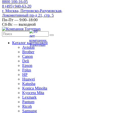
8
800
100-16-05
8
(495)
940-63-20
г. Москва, Петровско-Разумовская,
Локомотивный пр-д 21, стр. 5
Пн-Пт — 9:00–18:00
Сб-Вс — выходной
Каталог картриджей
Avision
Brother
Canon
Deli
Epson
Fplus
HP
Huawei
Katusha
Konica Minolta
Kyocera Mita
Lexmark
Pantum
Ricoh
Samsung