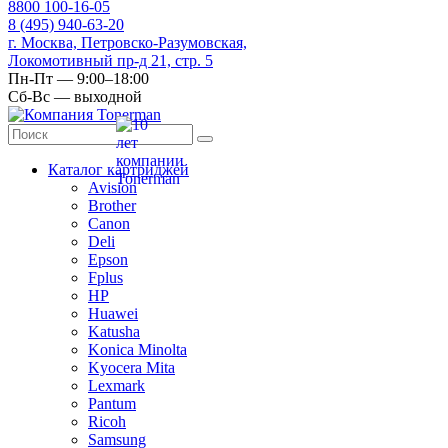
8
800
100-16-05
8
(495)
940-63-20
г. Москва, Петровско-Разумовская,
Локомотивный пр-д 21, стр. 5
Пн-Пт — 9:00–18:00
Сб-Вс — выходной
Каталог картриджей
Avision
Brother
Canon
Deli
Epson
Fplus
HP
Huawei
Katusha
Konica Minolta
Kyocera Mita
Lexmark
Pantum
Ricoh
Samsung