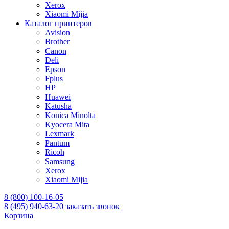
Xerox
Xiaomi Mijia
Каталог принтеров
Avision
Brother
Canon
Deli
Epson
Fplus
HP
Huawei
Katusha
Konica Minolta
Kyocera Mita
Lexmark
Pantum
Ricoh
Samsung
Xerox
Xiaomi Mijia
8 (800) 100-16-05
8 (495) 940-63-20
заказать звонок
Корзина