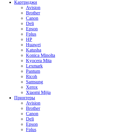
Картриджи
Avision
Brother
Canon
Deli
Epson
Fplus
HP
Huawei
Katusha
Konica Minolta
Kyocera Mita
Lexmark
Pantum
Ricoh
Samsung
Xerox
Xiaomi Mijia
Принтеры
Avision
Brother
Canon
Deli
Epson
Fplus