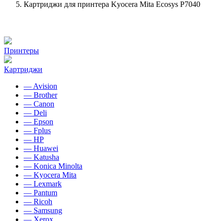
Картриджи для принтера Kyocera Mita Ecosys P7040
Принтеры
Картриджи
— Avision
— Brother
— Canon
— Deli
— Epson
— Fplus
— HP
— Huawei
— Katusha
— Konica Minolta
— Kyocera Mita
— Lexmark
— Pantum
— Ricoh
— Samsung
— Xerox