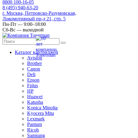
8
800
100-16-05
8
(495)
940-63-20
г. Москва, Петровско-Разумовская,
Локомотивный пр-д 21, стр. 5
Пн-Пт — 9:00–18:00
Сб-Вс — выходной
Каталог картриджей
Avision
Brother
Canon
Deli
Epson
Fplus
HP
Huawei
Katusha
Konica Minolta
Kyocera Mita
Lexmark
Pantum
Ricoh
Samsung