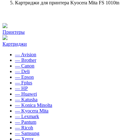
Картриджи для принтера Kyocera Mita FS 1010tn
Принтеры
Картриджи
— Avision
— Brother
— Canon
— Deli
— Epson
— Fplus
— HP
— Huawei
— Katusha
— Konica Minolta
— Kyocera Mita
— Lexmark
— Pantum
— Ricoh
— Samsung
— Xerox