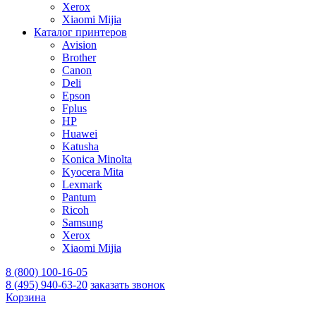
Xerox
Xiaomi Mijia
Каталог принтеров
Avision
Brother
Canon
Deli
Epson
Fplus
HP
Huawei
Katusha
Konica Minolta
Kyocera Mita
Lexmark
Pantum
Ricoh
Samsung
Xerox
Xiaomi Mijia
8 (800) 100-16-05
8 (495) 940-63-20
заказать звонок
Корзина