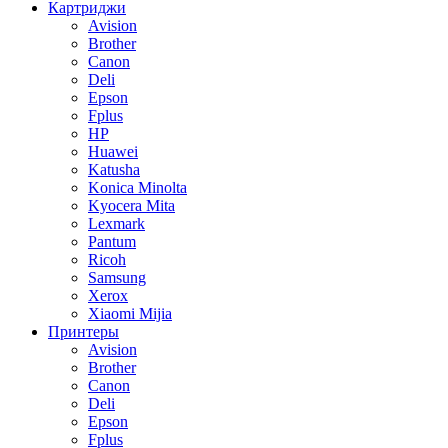
Картриджи
Avision
Brother
Canon
Deli
Epson
Fplus
HP
Huawei
Katusha
Konica Minolta
Kyocera Mita
Lexmark
Pantum
Ricoh
Samsung
Xerox
Xiaomi Mijia
Принтеры
Avision
Brother
Canon
Deli
Epson
Fplus