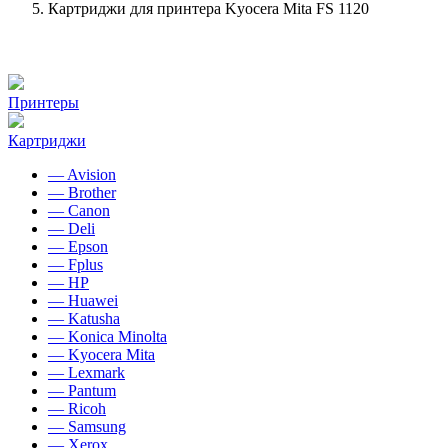
Картриджи для принтера Kyocera Mita FS 1120
Принтеры
Картриджи
— Avision
— Brother
— Canon
— Deli
— Epson
— Fplus
— HP
— Huawei
— Katusha
— Konica Minolta
— Kyocera Mita
— Lexmark
— Pantum
— Ricoh
— Samsung
— Xerox