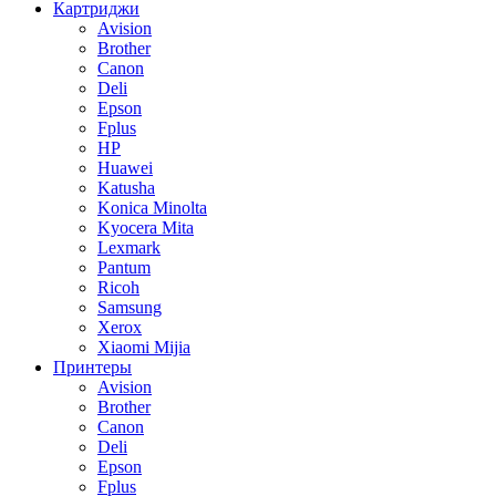
Картриджи
Avision
Brother
Canon
Deli
Epson
Fplus
HP
Huawei
Katusha
Konica Minolta
Kyocera Mita
Lexmark
Pantum
Ricoh
Samsung
Xerox
Xiaomi Mijia
Принтеры
Avision
Brother
Canon
Deli
Epson
Fplus