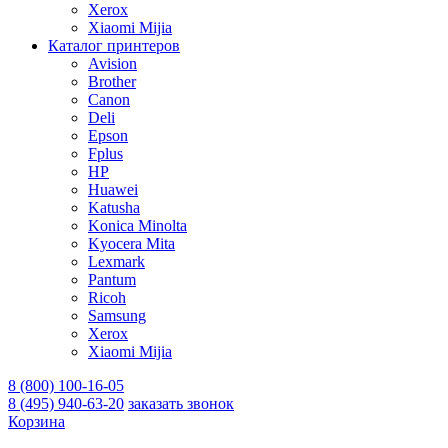
Xerox
Xiaomi Mijia
Каталог принтеров
Avision
Brother
Canon
Deli
Epson
Fplus
HP
Huawei
Katusha
Konica Minolta
Kyocera Mita
Lexmark
Pantum
Ricoh
Samsung
Xerox
Xiaomi Mijia
8 (800) 100-16-05
8 (495) 940-63-20
заказать звонок
Корзина