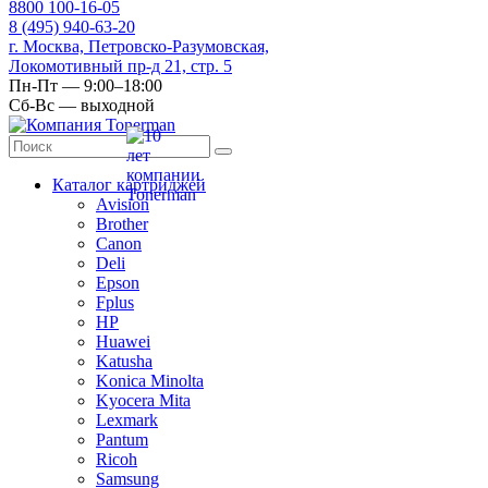
8
800
100-16-05
8
(495)
940-63-20
г. Москва, Петровско-Разумовская,
Локомотивный пр-д 21, стр. 5
Пн-Пт — 9:00–18:00
Сб-Вс — выходной
Каталог картриджей
Avision
Brother
Canon
Deli
Epson
Fplus
HP
Huawei
Katusha
Konica Minolta
Kyocera Mita
Lexmark
Pantum
Ricoh
Samsung