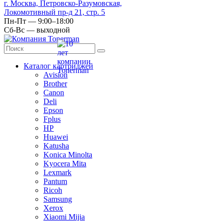
г. Москва, Петровско-Разумовская,
Локомотивный пр-д 21, стр. 5
Пн-Пт — 9:00–18:00
Сб-Вс — выходной
Каталог картриджей
Avision
Brother
Canon
Deli
Epson
Fplus
HP
Huawei
Katusha
Konica Minolta
Kyocera Mita
Lexmark
Pantum
Ricoh
Samsung
Xerox
Xiaomi Mijia