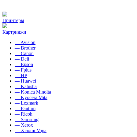
Принтеры
Картриджи
— Avision
— Brother
— Canon
— Deli
— Epson
— Fplus
— HP
— Huawei
— Katusha
— Konica Minolta
— Kyocera Mita
— Lexmark
— Pantum
— Ricoh
— Samsung
— Xerox
— Xiaomi Mijia