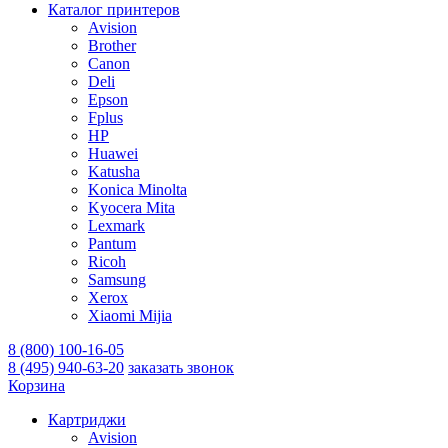
Каталог принтеров
Avision
Brother
Canon
Deli
Epson
Fplus
HP
Huawei
Katusha
Konica Minolta
Kyocera Mita
Lexmark
Pantum
Ricoh
Samsung
Xerox
Xiaomi Mijia
8 (800) 100-16-05
8 (495) 940-63-20
заказать звонок
Корзина
Картриджи
Avision