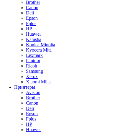
Brother
Canon
Deli
Epson
Fplus
HP
Huawei
Katusha
Konica Minolta
Kyocera Mita
Lexmark
Pantum
Ricoh
Samsung
Xerox
Xiaomi Mijia
Принтеры
Avision
Brother
Canon
Deli
Epson
Fplus
HP
Huawei